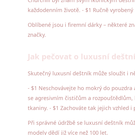
každodenním životě. - $1 Ručně vyroben
Oblíbené jsou i firemní dárky – některé zn
značky.
Jak pečovat o luxusní deštní
Skutečný luxusní deštník může sloužit i n
- $1 Neschovávejte ho mokrý do pouzdra a
se agresivním čističům a rozpouštědlům, 
tkaniny. - $1 Zachováte tak jejich vzhled i
Při správné údržbě se luxusní deštník mů
modely dědí již více než 100 let.