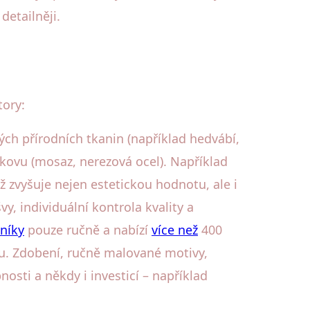
detailněji.
tory:
ých přírodních tkanin (například hedvábí,
kovu (mosaz, nerezová ocel). Například
ž zvyšuje nejen estetickou hodnotu, ale i
y, individuální kontrola kvality a
tníky
pouze ručně a nabízí
více než
400
ku. Zdobení, ručně malované motivy,
sti a někdy i investicí – například