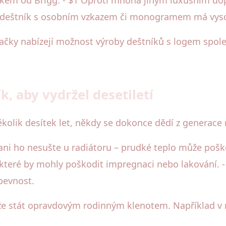
ý deštník s osobním vzkazem či monogramem má vys
ačky nabízejí možnost výroby deštníků s logem společn
k, aby vydržel desetiletí
ěkolik desítek let, někdy se dokonce dědí z generace 
ni ho nesušte u radiátoru – prudké teplo může poškod
které by mohly poškodit impregnaci nebo lakování. -
 pevnost.
že stát opravdovým rodinným klenotem. Například v r