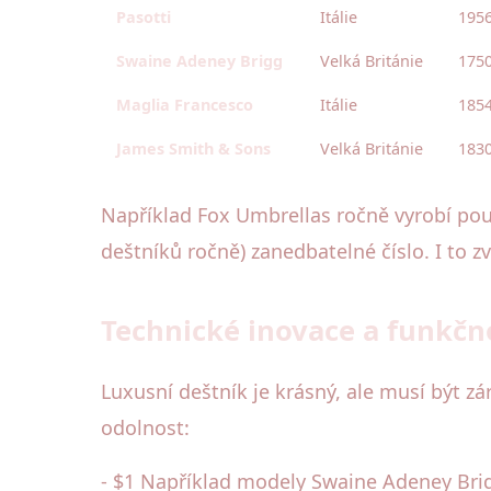
Pasotti
Itálie
195
Swaine Adeney Brigg
Velká Británie
175
Maglia Francesco
Itálie
185
James Smith & Sons
Velká Británie
183
Například Fox Umbrellas ročně vyrobí pou
deštníků ročně) zanedbatelné číslo. I to zv
Technické inovace a funkčn
Luxusní deštník je krásný, ale musí být z
odolnost:
- $1 Například modely Swaine Adeney Bri