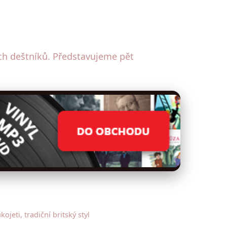
ních deštníků. Představujeme pět
jeti, tradiční britský styl