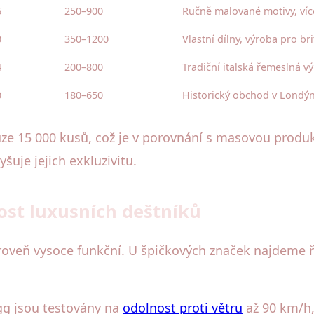
6
250–900
Ručně malované motivy, víc
0
350–1200
Vlastní dílny, výroba pro 
4
200–800
Tradiční italská řemeslná v
0
180–650
Historický obchod v Londýně
ze 15 000 kusů, což je v porovnání s masovou produk
yšuje jejich exkluzivitu.
ost luxusních deštníků
ároveň vysoce funkční. U špičkových značek najdeme ř
gg jsou testovány na
odolnost proti větru
až 90 km/h,