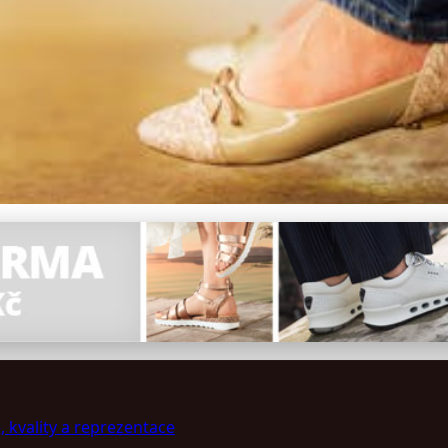
íce Než Ochrana, Symbol E
 kvality a reprezentace