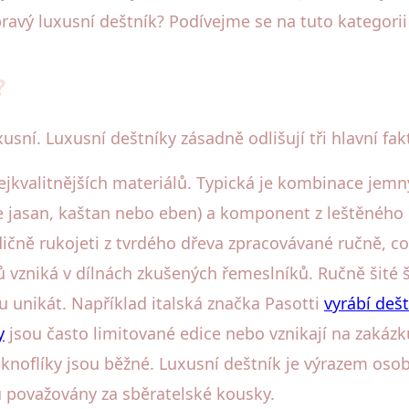
ravý luxusní deštník? Podívejme se na tuto kategorii 
?
sní. Luxusní deštníky zásadně odlišují tři hlavní fak
nejkvalitnějších materiálů. Typická je kombinace jemn
je jasan, kaštan nebo eben) a komponent z leštěného 
ičně rukojeti z tvrdého dřeva zpracovávané ručně, co
ů vzniká v dílnách zkušených řemeslníků. Ručně šité šv
 unikát. Například italská značka Pasotti
vyrábí deš
y
jsou často limitované edice nebo vznikají na zakáz
oflíky jsou běžné. Luxusní deštník je výrazem osobno
 považovány za sběratelské kousky.