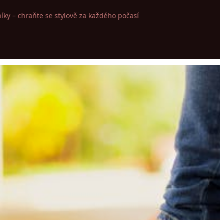
íky – chraňte se stylově za každého počasí