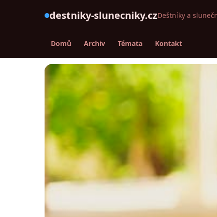
destniky-slunecniky.cz
Deštníky a slunečn
Domů
Archiv
Témata
Kontakt