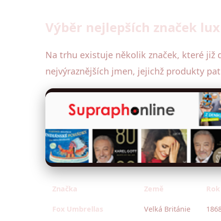
Výběr nejlepších značek lu
Na trhu existuje několik značek, které již
nejvýraznějších jmen, jejichž produkty patří
Značka
Země
Rok 
Fox Umbrellas
Velká Británie
186