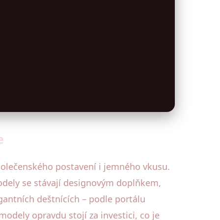
e
společenského postavení i jemného vkusu.
dely se stávají designovým doplňkem,
gantních deštnících – podle portálu
modely opravdu stojí za investici, co je