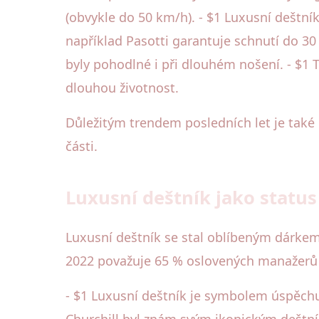
(obvykle do 50 km/h). - $1 Luxusní deštník
například Pasotti garantuje schnutí do 30
byly pohodlné i při dlouhém nošení. - $1
dlouhou životnost.
Důležitým trendem posledních let je také
části.
Luxusní deštník jako statu
Luxusní deštník se stal oblíbeným dárkem
2022 považuje 65 % oslovených manažerů l
- $1 Luxusní deštník je symbolem úspěchu 
Churchill byl znám svým ikonickým deštní