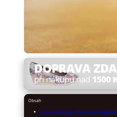
destniky-slunecniky.cz
Luxusní Deštníky: V
8. 3. 2026
· 9 min čtení · Autor: Kristýna Jelínková
Obsah
Luxusní deštníky: Synonymum elegance,