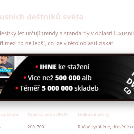
xusních deštníků světa
 desítky let určují trendy a standardy v oblasti luxus
 mezi to nejlepší, co lze v této oblasti získat.
založení
Typická cena (EUR)
Unikátní prvky
8
200–700
Ručně vyráběné, dřevěné ruko