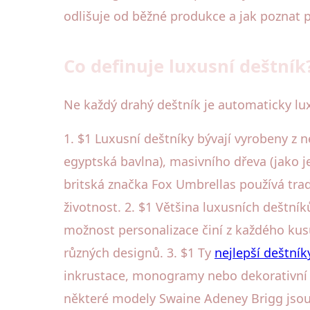
odlišuje od běžné produkce a jak poznat p
Co definuje luxusní deštník
Ne každý drahý deštník je automaticky luxu
1. $1 Luxusní deštníky bývají vyrobeny z 
egyptská bavlna), masivního dřeva (jako 
britská značka Fox Umbrellas používá trad
životnost. 2. $1 Většina luxusních deštník
možnost personalizace činí z každého kusu
různých designů. 3. $1 Ty
nejlepší deštník
inkrustace, monogramy nebo dekorativní kn
některé modely Swaine Adeney Brigg jsou