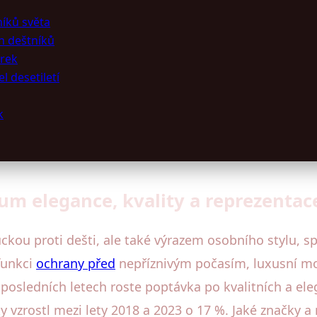
níků světa
h deštníků
árek
l desetiletí
k
m elegance, kvality a reprezentac
ckou proti dešti, ale také výrazem osobního stylu, 
funkci
ochrany před
nepříznivým počasím, luxusní mo
osledních letech roste poptávka po kvalitních a ele
y vzrostl mezi lety 2018 a 2023 o 17 %. Jaké značky a 