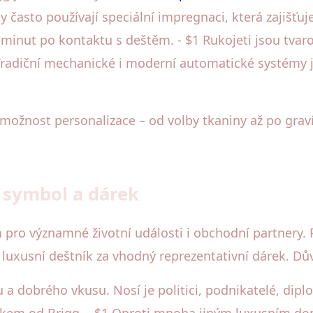
y často používají speciální impregnaci, která zajišťu
 minut po kontaktu s deštěm. - $1 Rukojeti jsou tvar
 Tradiční mechanické i moderní automatické systémy 
 možnost personalizace – od volby tkaniny až po gra
s symbol a dárek
 pro významné životní události i obchodní partnery.
uxusní deštník za vhodný reprezentativní dárek. Dův
a dobrého vkusu. Nosí je politici, podnikatelé, diplo
kem od Brigg. - $1 Oproti mnoha jiným luxusním dop