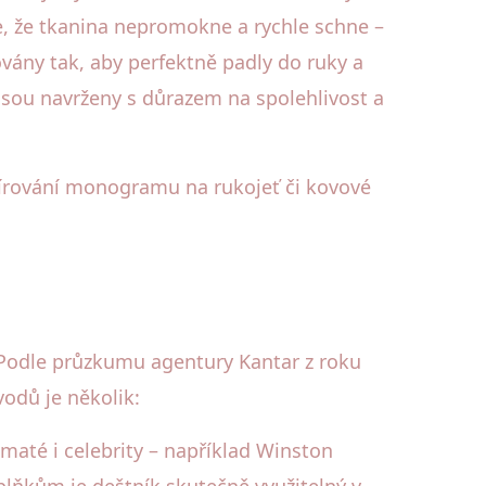
je, že tkanina nepromokne a rychle schne –
ovány tak, aby perfektně padly do ruky a
jsou navrženy s důrazem na spolehlivost a
vírování monogramu na rukojeť či kovové
 Podle průzkumu agentury Kantar z roku
odů je několik:
maté i celebrity – například Winston
lňkům je deštník skutečně využitelný v