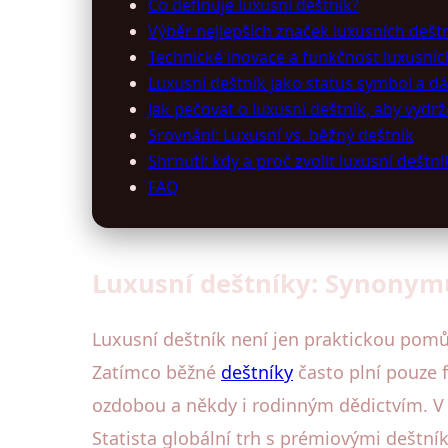
Co definuje luxusní deštník?
Výběr nejlepších značek luxusních dešt
Technické inovace a funkčnost luxusníc
Luxusní deštník jako status symbol a d
Jak pečovat o luxusní deštník, aby vydrže
Srovnání: Luxusní vs. běžný deštník
Shrnutí: kdy a proč zvolit luxusní deštní
FAQ
Luxusní deštníky: Synonymu
Luxusní deštník není jen praktickou pomů
Zatímco běžné
deštníky
často plní pouze 
ozdobou a někdy i rodinným dědictvím. V p
Statista globální trh s prémiovými deštník