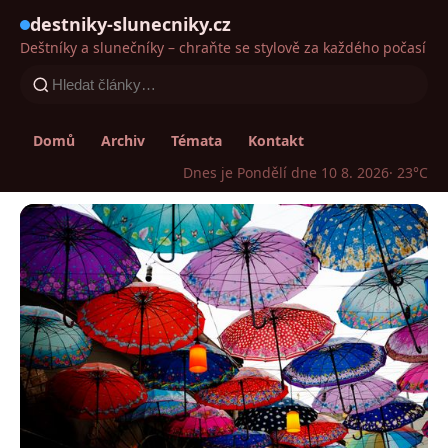
destniky-slunecniky.cz
Deštníky a slunečníky – chraňte se stylově za každého počasí
Domů
Archiv
Témata
Kontakt
Dnes je Pondělí dne 10 8. 2026
· 23°C