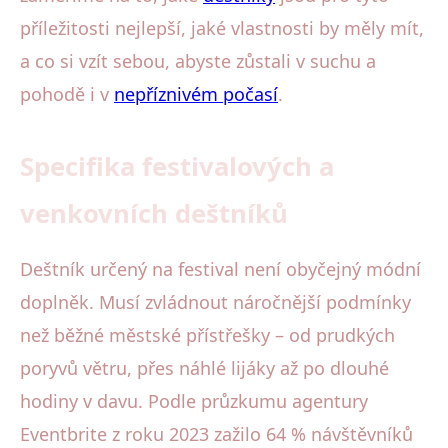
příležitosti nejlepší, jaké vlastnosti by měly mít,
a co si vzít sebou, abyste zůstali v suchu a
pohodě i v
nepříznivém počasí
.
Specifika festivalových a
venkovních deštníků
Deštník určený na festival není obyčejný módní
doplněk. Musí zvládnout náročnější podmínky
než běžné městské přístřešky – od prudkých
poryvů větru, přes náhlé lijáky až po dlouhé
hodiny v davu. Podle průzkumu agentury
Eventbrite z roku 2023 zažilo 64 % návštěvníků