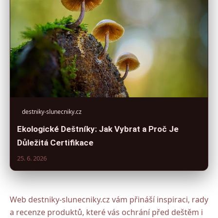
destniky-slunecniky.cz
Ekologické Deštníky: Jak Vybrat a Proč Je
Důležitá Certifikace
25. 6. 2026
Web destniky-slunecniky.cz vám přináší inspiraci, rady
a recenze produktů, které vás ochrání před deštěm i