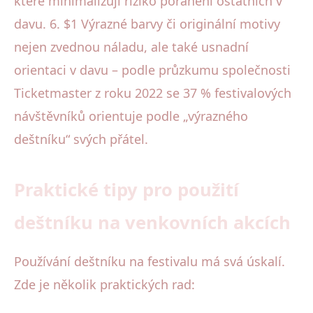
které minimalizují riziko poranění ostatních v
davu. 6. $1 Výrazné barvy či originální motivy
nejen zvednou náladu, ale také usnadní
orientaci v davu – podle průzkumu společnosti
Ticketmaster z roku 2022 se 37 % festivalových
návštěvníků orientuje podle „výrazného
deštníku“ svých přátel.
Praktické tipy pro použití
deštníku na venkovních akcích
Používání deštníku na festivalu má svá úskalí.
Zde je několik praktických rad: