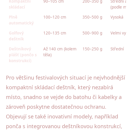
Kompaktní
90–105 cm
200–350 g
Střední až 
skládací
(podle mod
Plně
100–120 cm
350–500 g
Vysoká
automatický
Golfový
120–135 cm
500–900 g
Velmi vyso
deštník
Deštníkový
Až 140 cm (kolem
150–250 g
Střední
plášť (pončo s
těla)
konstrukcí)
Pro většinu festivalových situací je nejvhodnější
kompaktní skládací deštník, který nezabírá
místo, snadno se vejde do batohu či kabelky a
zároveň poskytne dostatečnou ochranu.
Objevují se také inovativní modely, například
ponča s integrovanou deštníkovou konstrukcí,