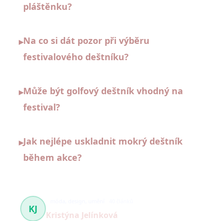
pláštěnku?
Na co si dát pozor při výběru
▸
festivalového deštníku?
Může být golfový deštník vhodný na
▸
festival?
Jak nejlépe uskladnit mokrý deštník
▸
během akce?
móda, design, umění
40 článků
KJ
Kristýna Jelínková