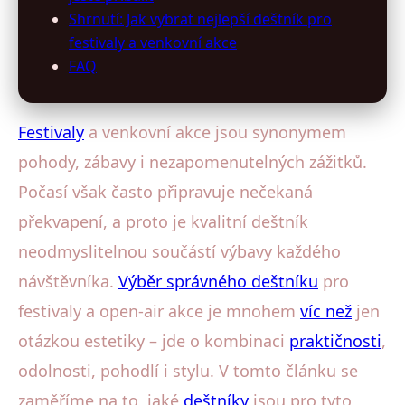
Shrnutí: Jak vybrat nejlepší deštník pro
festivaly a venkovní akce
FAQ
Festivaly
a venkovní akce jsou synonymem
pohody, zábavy i nezapomenutelných zážitků.
Počasí však často připravuje nečekaná
překvapení, a proto je kvalitní deštník
neodmyslitelnou součástí výbavy každého
návštěvníka.
Výběr správného deštníku
pro
festivaly a open-air akce je mnohem
víc než
jen
otázkou estetiky – jde o kombinaci
praktičnosti
,
odolnosti, pohodlí i stylu. V tomto článku se
zaměříme na to, jaké
deštníky
jsou pro tyto