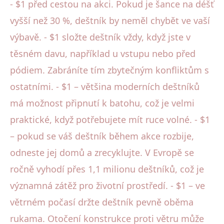
- $1 před cestou na akci. Pokud je šance na déšť
vyšší než 30 %, deštník by neměl chybět ve vaší
výbavě. - $1 složte deštník vždy, když jste v
těsném davu, například u vstupu nebo před
pódiem. Zabráníte tím zbytečným konfliktům s
ostatními. - $1 – většina moderních deštníků
má možnost připnutí k batohu, což je velmi
praktické, když potřebujete mít ruce volné. - $1
– pokud se váš deštník během akce rozbije,
odneste jej domů a zrecyklujte. V Evropě se
ročně vyhodí přes 1,1 milionu deštníků, což je
významná zátěž pro životní prostředí. - $1 – ve
větrném počasí držte deštník pevně oběma
rukama. Otočení konstrukce proti větru může