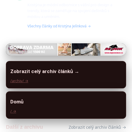
Kristýna je módní odbornice s vášní pro design a
trendy, která se zaměřuje na spojení deštníků s
módou a uměním.
Všechny články od Kristýna Jelínková →
Zobrazit celý archiv článků →
/archiv/ →
Domů
/ →
Další z archivu
Zobrazit celý archiv článků →