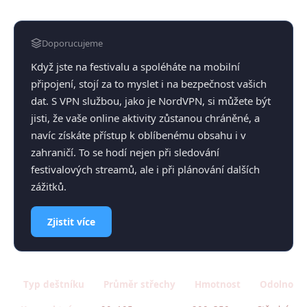
Doporucujeme
Když jste na festivalu a spoléháte na mobilní
připojení, stojí za to myslet i na bezpečnost vašich
dat. S VPN službou, jako je NordVPN, si můžete být
jisti, že vaše online aktivity zůstanou chráněné, a
navíc získáte přístup k oblíbenému obsahu i v
zahraničí. To se hodí nejen při sledování
festivalových streamů, ale i při plánování dalších
zážitků.
Zjistit více
Typ deštníku
Průměr střechy
Hmotnost
Odolnost 