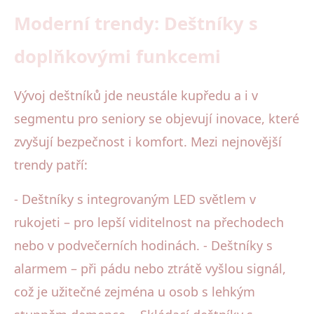
Moderní trendy: Deštníky s
doplňkovými funkcemi
Vývoj deštníků jde neustále kupředu a i v
segmentu pro seniory se objevují inovace, které
zvyšují bezpečnost i komfort. Mezi nejnovější
trendy patří:
- Deštníky s integrovaným LED světlem v
rukojeti – pro lepší viditelnost na přechodech
nebo v podvečerních hodinách. - Deštníky s
alarmem – při pádu nebo ztrátě vyšlou signál,
což je užitečné zejména u osob s lehkým