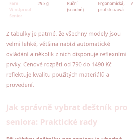
Fare
295 g
Ruční
Ergonomická,
Ano
Windproof
(snadné)
protiskluzová
Senior
Z tabulky je patrné, že všechny modely jsou
velmi lehké, většina nabízí automatické
ovládání a několik z nich disponuje reflexními
prvky. Cenové rozpětí od 790 do 1490 Kč
reflektuje kvalitu použitých materiálů a
provedení.
Jak správně vybrat deštník pro
seniora: Praktické rady
Při výběru deštníku pro seniory je vhodné