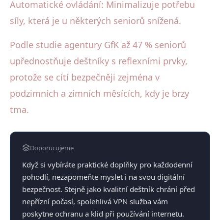
Automatické ovládání: Minimalizuje potřebu
síly, která je u některých seniorů snížená.
Podle studie agentury GfK až 47 % seniorů
upřednostňuje deštníky s reflexními prvky,
protože se cítí bezpečněji zejména v
podzimních a zimních měsících, kdy je brzy
tma.
Doporucujeme
Když si vybíráte praktické doplňky pro každodenní
pohodlí, nezapomeňte myslet i na svou digitální
bezpečnost. Stejně jako kvalitní deštník chrání před
nepřízní počasí, spolehlivá VPN služba vám
poskytne ochranu a klid při používání internetu.