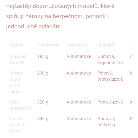
nejčastěji doporučovaných modelů, které
splňují nároky na bezpečnost, pohodlí i
jednoduché ovládání.
Model
Hmotnost
Otevírání
Rukojeť
Ref
Doppler
185 g
Automatické
Gumová,
Ano
Zero 99
ergonomická
Knirps
200 g
Automatické
Pěnová,
Ne
U.200
protiskluzová
Ultra
Light
Senz
320 g
Automatické
Protiskluzová
Ano
Automatic
Fulton
340 g
Automatické
Gumová,
Ne
Open &
měkčená
Close