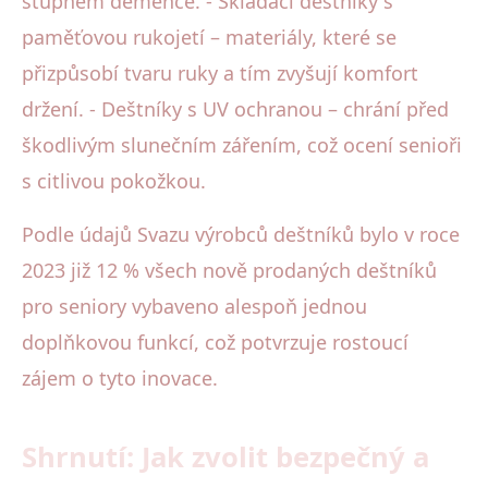
stupněm demence. - Skládací deštníky s
paměťovou rukojetí – materiály, které se
přizpůsobí tvaru ruky a tím zvyšují komfort
držení. - Deštníky s UV ochranou – chrání před
škodlivým slunečním zářením, což ocení senioři
s citlivou pokožkou.
Podle údajů Svazu výrobců deštníků bylo v roce
2023 již 12 % všech nově prodaných deštníků
pro seniory vybaveno alespoň jednou
doplňkovou funkcí, což potvrzuje rostoucí
zájem o tyto inovace.
Shrnutí: Jak zvolit bezpečný a