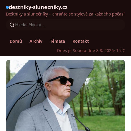
destniky-slunecniky.cz
Deštníky a slunečníky – chraňte se stylově za každého počasí
Domů
Archiv
Témata
Kontakt
Dnes je Sobota dne 8 8. 2026
· 15°C