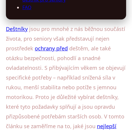
FAQ
Deštníky
jsou pro mnohé z nás běžnou součástí
života, pro seniory však představují nejen
prostředek
ochrany před
deštěm, ale také
otázku bezpečnosti, pohodlí a snadné
ovladatelnosti. S přibývajícím věkem se objevují
specifické potřeby – například snížená síla v
rukou, menší stabilita nebo potíže s jemnou
motorikou. Proto je důležité vybírat deštníky,
které tyto požadavky splňují a jsou opravdu
přizpůsobené potřebám starších osob. V tomto
článku se zaměříme na to, jaké jsou
nejlepší