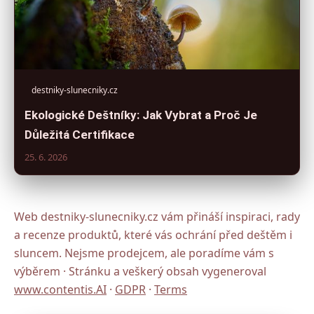
destniky-slunecniky.cz
Ekologické Deštníky: Jak Vybrat a Proč Je
Důležitá Certifikace
25. 6. 2026
Web destniky-slunecniky.cz vám přináší inspiraci, rady
a recenze produktů, které vás ochrání před deštěm i
sluncem. Nejsme prodejcem, ale poradíme vám s
výběrem · Stránku a veškerý obsah vygeneroval
www.contentis.AI
·
GDPR
·
Terms