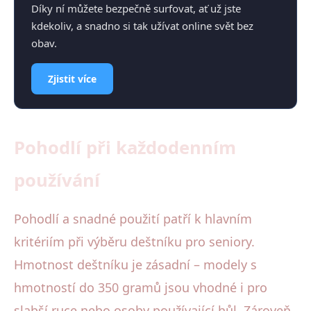
Díky ní můžete bezpečně surfovat, ať už jste
kdekoliv, a snadno si tak užívat online svět bez
obav.
Zjistit více
Pohodlí při každodenním
používání
Pohodlí a snadné použití patří k hlavním
kritériím při výběru deštníku pro seniory.
Hmotnost deštníku je zásadní – modely s
hmotností do 350 gramů jsou vhodné i pro
slabší ruce nebo osoby používající hůl. Zároveň