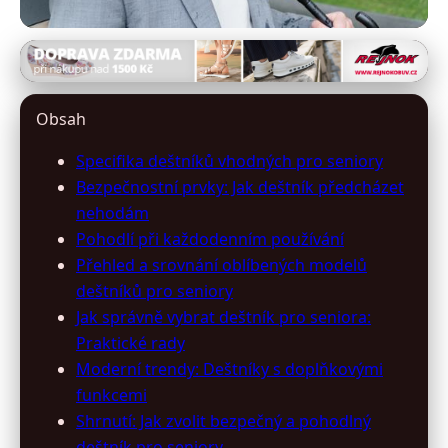
destniky-slunecniky.cz
Jak vybrat nejlepší deštník pro
Obsah
seniory: Klíčové rady a tipy
Specifika deštníků vhodných pro seniory
Bezpečnostní prvky: Jak deštník předcházet
4. 7. 2026
· 10 min čtení · Autor: Eva Maršíková
nehodám
Pohodlí při každodenním používání
Přehled a srovnání oblíbených modelů
deštníků pro seniory
Jak správně vybrat deštník pro seniora:
Praktické rady
Moderní trendy: Deštníky s doplňkovými
funkcemi
Shrnutí: Jak zvolit bezpečný a pohodlný
deštník pro seniory