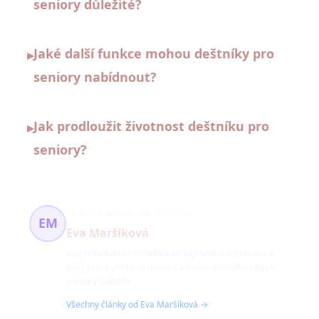
seniory důležité?
Jaké další funkce mohou deštníky pro
▸
seniory nabídnout?
Jak prodloužit životnost deštníku pro
▸
seniory?
historie, kultura, film
12 článků
EM
Eva Maršíková
Eva je kulturní historička se zájmem o literaturu a
film, která zkoumá historii a vývoj deštníků i jejich
místo v kultuře.
Všechny články od Eva Maršíková →