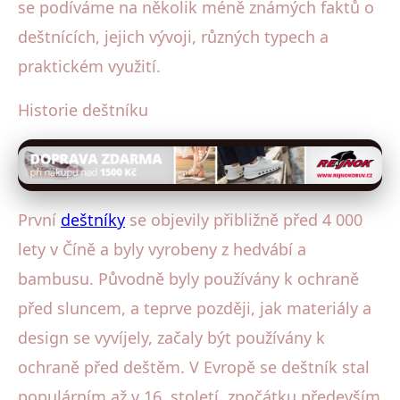
se podíváme na několik méně známých faktů o
deštnících, jejich vývoji, různých typech a
praktickém využití.
Historie deštníku
První
deštníky
se objevily přibližně před 4 000
lety v Číně a byly vyrobeny z hedvábí a
bambusu. Původně byly používány k ochraně
před sluncem, a teprve později, jak materiály a
design se vyvíjely, začaly být používány k
ochraně před deštěm. V Evropě se deštník stal
populárním až v 16. století, zpočátku především