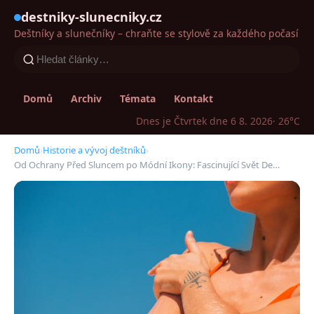
destniky-slunecniky.cz
Deštníky a slunečníky – chraňte se stylově za každého počasí
Domů
Archiv
Témata
Kontakt
Dnes je Čtvrtek dne 6 8. 2026
· 26°C
Domů
›
Historie a vývoj deštníků
›
Od Ochrany Před Sluncem po Módní Ikony: Fascinující Svět De…