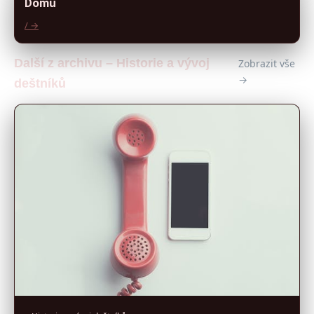
Domů
/ →
Další z archivu – Historie a vývoj
Zobrazit vše
→
deštníků