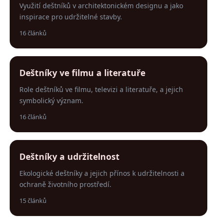
Využití deštníků v architektonickém designu a jako
inspirace pro udržitelné stavby.
16 článků
Deštníky ve filmu a literatuře
Role deštníků ve filmu, televizi a literatuře, a jejich
symbolický význam.
16 článků
Deštníky a udržitelnost
Ekologické deštníky a jejich přínos k udržitelnosti a
ochraně životního prostředí.
15 článků