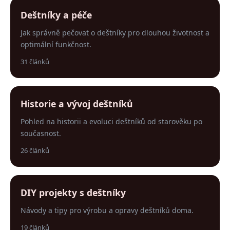
Deštníky a péče
Jak správně pečovat o deštníky pro dlouhou životnost a
optimální funkčnost.
31 článků
Historie a vývoj deštníků
Pohled na historii a evoluci deštníků od starověku po
současnost.
26 článků
DIY projekty s deštníky
Návody a tipy pro výrobu a opravy deštníků doma.
19 článků