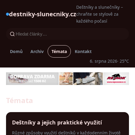
Deštníky a slunečníky –
destniky-slunecniky.cz
chraňte se stylově za
každého počasí
Domů
Archiv
Témata
Kontakt
6. srpna 2026
· 25°C
Témata
Deštníky a jejich praktické využití
Různé způsoby využití deštníků v každodenním životě