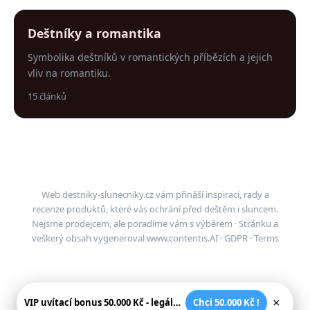
Deštníky a romantika
Symbolika deštníků v romantických příbězích a jejich
vliv na romantiku.
15 článků
Web destniky-slunecniky.cz vám přináší inspiraci, rady a
recenze produktů, které vás ochrání před deštěm i sluncem.
Nejsme prodejcem, ale poradíme vám s výběrem · Stránku a
veškerý obsah vygeneroval
www.contentis.AI
·
GDPR
·
Terms
×
VIP uvítací bonus 50.000 Kč - legální české kasíno
Chci 50.000 Kč !