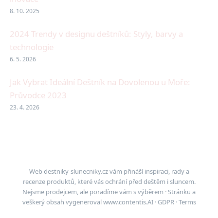
8. 10. 2025
2024 Trendy v designu deštníků: Styly, barvy a
technologie
6. 5. 2026
Jak Vybrat Ideální Deštník na Dovolenou u Moře:
Průvodce 2023
23. 4. 2026
Web destniky-slunecniky.cz vám přináší inspiraci, rady a
recenze produktů, které vás ochrání před deštěm i sluncem.
Nejsme prodejcem, ale poradíme vám s výběrem · Stránku a
veškerý obsah vygeneroval
www.contentis.AI
·
GDPR
·
Terms