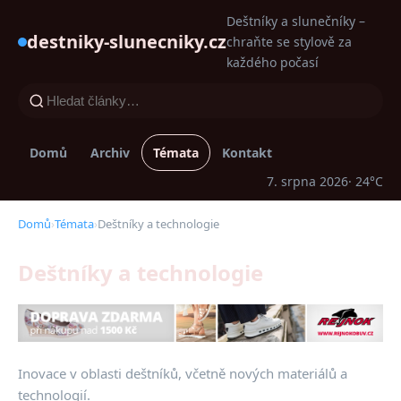
Deštníky a slunečníky –
destniky-slunecniky.cz
chraňte se stylově za
každého počasí
Domů
Archiv
Témata
Kontakt
7. srpna 2026
· 24°C
Domů
›
Témata
›
Deštníky a technologie
Deštníky a technologie
Inovace v oblasti deštníků, včetně nových materiálů a
technologií.