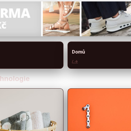
Domů
/ →
chnologie