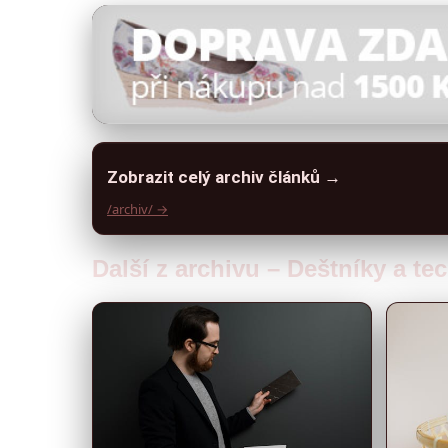
Zobrazit celý archiv článků →
/archiv/ →
Další z archivu – Deštníky a te