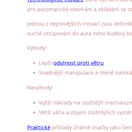
pro automatické otevírání a skládání se st
Jednou z nejnovějších inovací jsou deštní
suché vstupování do auta nebo budovy bez
Výhody:
Lepší
odolnost proti větru
Snadnější manipulace a méně nateká
Nevýhody:
Vyšší náklady na složitější mechaniz
Větší váha a objem složitějších syst
Praktické
příklady Známé značky jako Senz