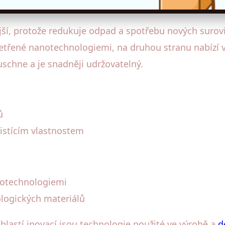
jší, protože redukuje odpad a spotřebu nových surovin
ošetřené nanotechnologiemi, na druhou stranu nabízí 
uschne a je snadněji udržovatelný.
ů
čistícím vlastnostem
notechnologiemi
ologických materiálů
lastí inovací jsou technologie použité ve výrobě a
d