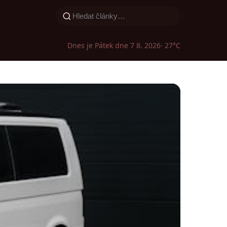
Dnes je Pátek dne 7 8. 2026
· 27°C