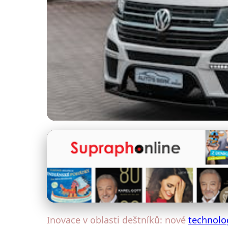
Deštníky a technologie
Inovace Deštníků: N
5. 11. 2025
· 4 min čtení · Autor: Filip Janošek
Inovace v oblasti deštníků: nové
technolo