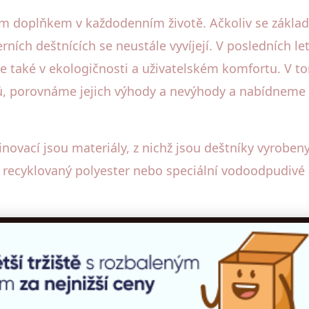
ným doplňkem v každodenním životě. Ačkoliv se zákla
ích deštnících se neustále vyvíjejí. V posledních let
ale také v ekologičnosti a uživatelském komfortu. V 
íků, porovnáme jejich výhody a nevýhody a nabídneme
 inovací jsou materiály, z nichž jsou deštníky vyroben
o recyklovaný polyester nebo speciální vodoodpudivé a