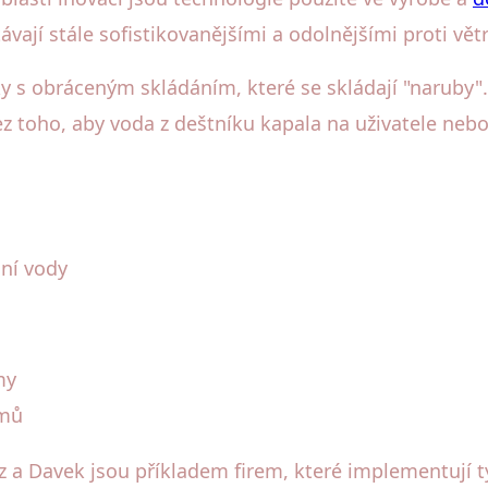
ávají stále sofistikovanějšími a odolnějšími proti vět
ky s obráceným skládáním, které se skládají "naruby
 toho, aby voda z deštníku kapala na uživatele neb
ní vody
my
émů
 a Davek jsou příkladem firem, které implementují t