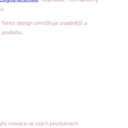
ru.
". Tento design umožňuje snadnější a
o podlahu.
yto inovace ve svých produktech.