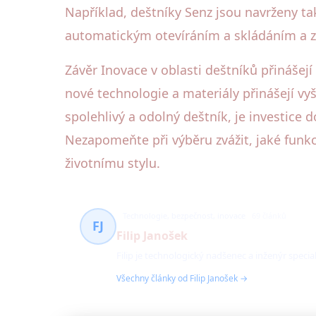
Například, deštníky Senz jsou navrženy t
automatickým otevíráním a skládáním a z
Závěr Inovace v oblasti deštníků přinášej
nové technologie a materiály přinášejí vyš
spolehlivý a odolný deštník, je investice
Nezapomeňte při výběru zvážit, jaké funkc
životnímu stylu.
Technologie, bezpečnost, inovace
69 článků
FJ
Filip Janošek
Filip je technologický nadšenec a inženýr speci
Všechny články od Filip Janošek →