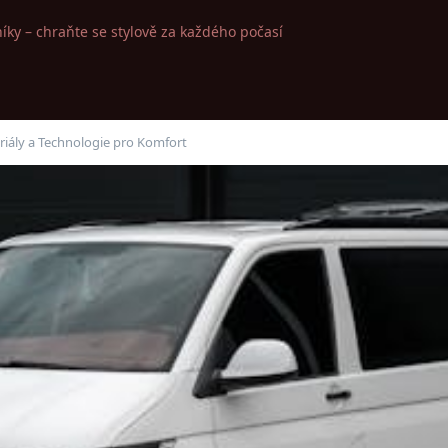
íky – chraňte se stylově za každého počasí
iály a Technologie pro Komfort