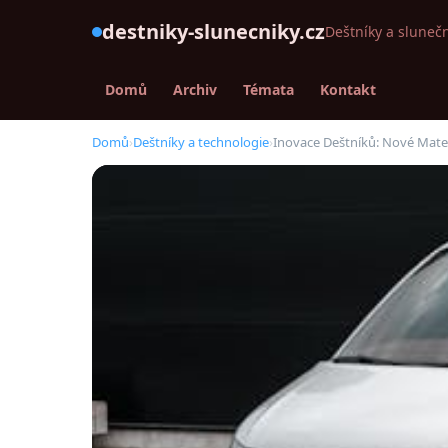
destniky-slunecniky.cz
Deštníky a slunečn
Domů
Archiv
Témata
Kontakt
Domů
›
Deštníky a technologie
›
Inovace Deštníků: Nové Mater