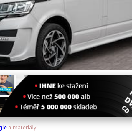
ové Materiály a Technolog
gie
a materiály