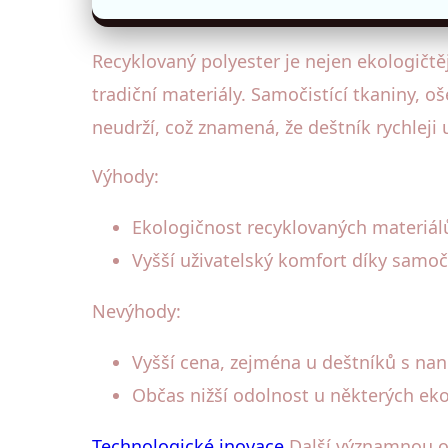
Recyklovaný polyester je nejen ekologičtě
tradiční materiály. Samočistící tkaniny, 
neudrží, což znamená, že deštník rychleji 
Výhody:
Ekologičnost recyklovaných materiál
Vyšší uživatelský komfort díky samo
Nevýhody:
Vyšší cena, zejména u deštníků s na
Občas nižší odolnost u některých ek
Technologické inovace
Další významnou ob