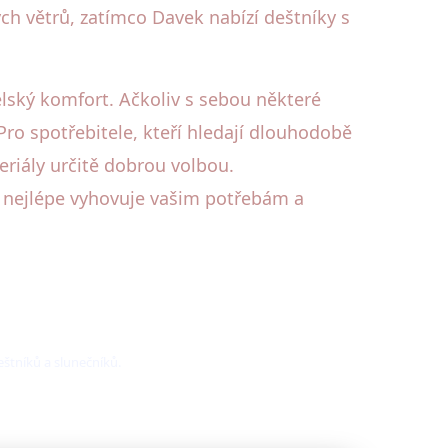
ch větrů, zatímco Davek nabízí deštníky s
elský komfort. Ačkoliv s sebou některé
 Pro spotřebitele, kteří hledají dlouhodobě
eriály určitě dobrou volbou.
rý nejlépe vyhovuje vašim potřebám a
eštníků a slunečníků.