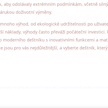
ak, aby odolávaly extrémním podmínkám, včetně silný
árukou doživotní výměny.
í mnoho výhod, od ekologické udržitelnosti po uživat
ší náklady, výhody často převáží počáteční investici.
 do moderního deštníku s inovativními funkcemi a mat
e jsou pro vás nejdůležitější, a vyberte deštník, kte
alizovaný na vývoj inovativních materiálů a bezpečnostních prvků v oblasti d