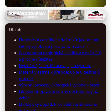
destniky-slunecniky.cz
Ekologické Deštníky: Jak Vybrat a
Obsah
Proč Je Důležitá Certifikace
Ekologická certifikace deštníků: Jak poznat
šetrný výrobek a proč na tom záleží
25. 6. 2026
· 10 min čtení · Autor: Kristýna Jelínková
Co znamená ekologická certifikace deštníků
a proč je důležitá?
Nejznámější certifikace a jejich význam
Materiály šetrné k přírodě: Co je u deštníků
možné?
Výrobní procesy: Ekologická výroba v praxi
Jak poznat opravdu šetrný deštník: Tipy na
výběr
Ekologický dopad: Proč volit certifikované
deštníky?