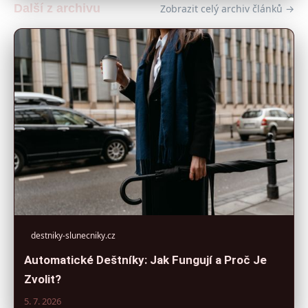
Další z archivu
Zobrazit celý archiv článků →
destniky-slunecniky.cz
Automatické Deštníky: Jak Fungují a Proč Je
Zvolit?
5. 7. 2026