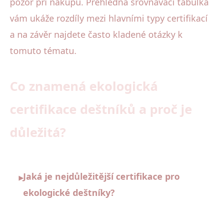
pozor při nákupu. Přehledná srovnávací tabulka
vám ukáže rozdíly mezi hlavními typy certifikací
a na závěr najdete často kladené otázky k
tomuto tématu.
Co znamená ekologická
certifikace deštníků a proč je
důležitá?
Jaká je nejdůležitější certifikace pro
▸
ekologické deštníky?