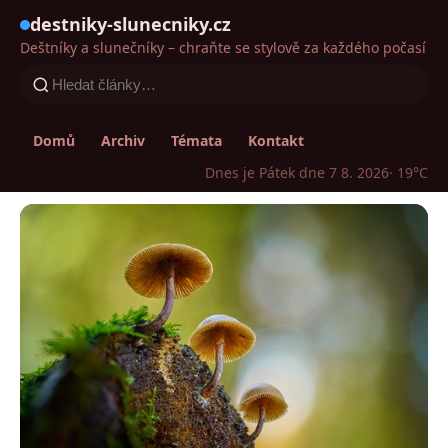
destniky-slunecniky.cz
Deštníky a slunečníky – chraňte se stylově za každého počasí
Domů
Archiv
Témata
Kontakt
Dnes je Pátek dne 7 8. 2026
· 19°C