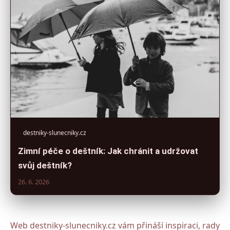
destniky-slunecniky.cz
Zimní péče o deštník: Jak chránit a udržovat
svůj deštník?
26. 6. 2026
Web destniky-slunecniky.cz vám přináší inspiraci, rady