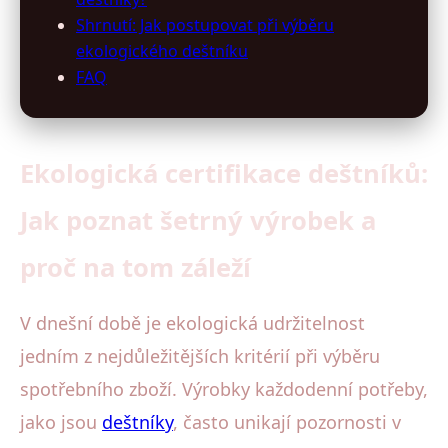
Shrnutí: Jak postupovat při výběru
ekologického deštníku
FAQ
Ekologická certifikace deštníků:
Jak poznat šetrný výrobek a
proč na tom záleží
V dnešní době je ekologická udržitelnost
jedním z nejdůležitějších kritérií při výběru
spotřebního zboží. Výrobky každodenní potřeby,
jako jsou
deštníky
, často unikají pozornosti v