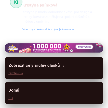
KJ
Kristýna Jelínková
Kristýna je módní odbornice s vášní pro design a
trendy, která se zaměřuje na spojení deštníků s
módou a uměním.
Všechny články od Kristýna Jelínková →
Zobrazit celý archiv článků →
/archiv/ →
Domů
/ →