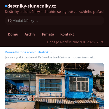
destniky-slunecniky.cz
Deštníky a slunečníky – chraňte se stylově za každého počasí
Domů
Archiv
Témata
Kontakt
Dnes je Neděle dne 9 8. 2026
· 23°C
Domů
›
Historie a vývoj deštníků
›
Jak se vyrábí deštníky? Průvodce tradičními a moderními met…