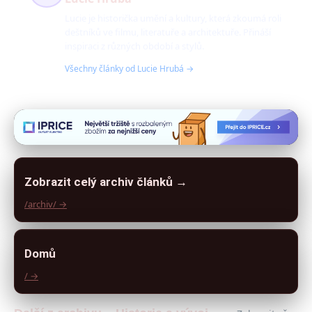
Lucie je historička umění a kultury, která zkoumá roli
deštníků ve filmu, literatuře a architektuře. Přináší
inspiraci z různých období a stylů.
Všechny články od Lucie Hrubá →
Zobrazit celý archiv článků →
/archiv/ →
Domů
/ →