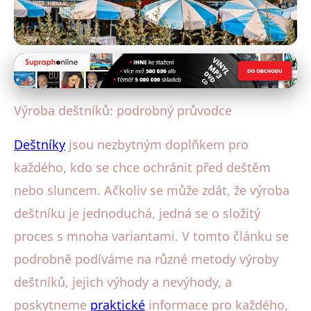
Historie a vývoj deštníků
Jak se vyrábí deštníky? Průvodce
Výroba deštníků: podrobný průvodce
tradičními a moderními metodami
Deštníky
jsou nezbytným doplňkem pro
28. 10. 2025
· 4 min čtení · Autor: Lucie Hrubá
každého, kdo se chce ochránit před deštěm
nebo sluncem. Ačkoliv se může zdát, že výroba
deštníku je jednoduchá, jedná se o složitý
proces s mnoha variantami. V tomto článku se
podrobně podíváme na různé metody výroby
deštníků, jejich výhody a nevýhody, a
poskytneme
praktické
informace pro každého,