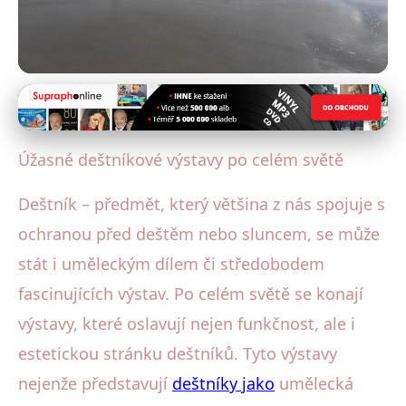
Deštníky a umění
Objevte Kreativitu: Úchvatné
Úžasné deštníkové výstavy po celém světě
Deštníkové Výstavy z Celého
Deštník – předmět, který většina z nás spojuje s
Světa
ochranou před deštěm nebo sluncem, se může
3. 2. 2026
· 5 min čtení · Autor: Klára Veselá
stát i uměleckým dílem či středobodem
fascinujících výstav. Po celém světě se konají
výstavy, které oslavují nejen funkčnost, ale i
estetickou stránku deštníků. Tyto výstavy
nejenže představují
deštníky jako
umělecká