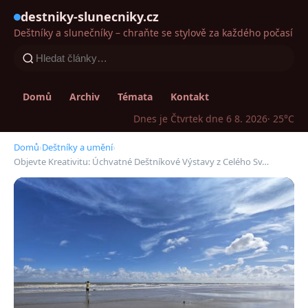
destniky-slunecniky.cz
Deštníky a slunečníky – chraňte se stylově za každého počasí
Domů
Archiv
Témata
Kontakt
Dnes je Čtvrtek dne 6 8. 2026
· 25°C
Domů
›
Deštníky a umění
›
Objevte Kreativitu: Úchvatné Deštníkové Výstavy z Celého Sv…