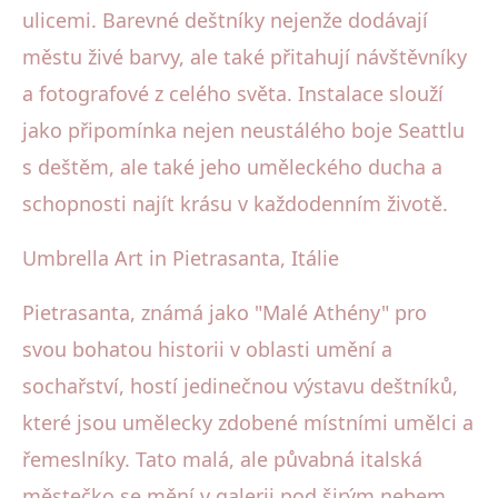
ulicemi. Barevné deštníky nejenže dodávají
městu živé barvy, ale také přitahují návštěvníky
a fotografové z celého světa. Instalace slouží
jako připomínka nejen neustálého boje Seattlu
s deštěm, ale také jeho uměleckého ducha a
schopnosti najít krásu v každodenním životě.
Umbrella Art in Pietrasanta, Itálie
Pietrasanta, známá jako "Malé Athény" pro
svou bohatou historii v oblasti umění a
sochařství, hostí jedinečnou výstavu deštníků,
které jsou umělecky zdobené místními umělci a
řemeslníky. Tato malá, ale půvabná italská
městečko se mění v galerii pod širým nebem,