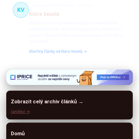
Móda, udržitelnost, umění
68 článků
KV
Klára Veselá
Klára je módní stylistka a nadšená propagátorka
udržitelné módy, která propojuje styl s praktickými
radami. Věnuje se také umění a designu deštníků a
slunečníků.
Všechny články od Klára Veselá →
Zobrazit celý archiv článků →
/archiv/ →
Domů