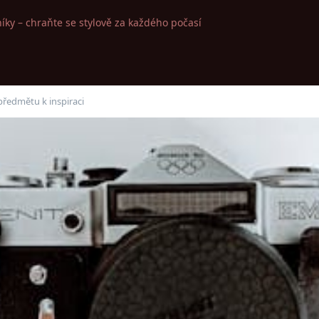
íky – chraňte se stylově za každého počasí
předmětu k inspiraci