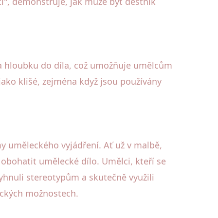
ti", demonstruje, jak může být deštník
 a hloubku do díla, což umožňuje umělcům
ako klišé, zejména když jsou používány
my uměleckého vyjádření. Ať už v malbě,
 obohatit umělecké dílo. Umělci, kteří se
vyhnuli stereotypům a skutečně využili
leckých možnostech.