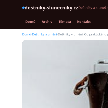
destniky-slunecniky.cz
Deštníky a slunečn
Domů
Archiv
Témata
Kontakt
Domů
›
Deštníky a umění
›
Deštníky v umění: Od praktického 