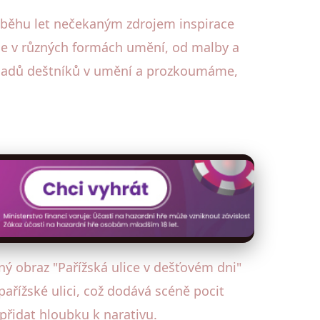
růběhu let nečekaným zdrojem inspirace
rce v různých formách umění, od malby a
říkladů deštníků v umění a prozkoumáme,
ný obraz "Pařížská ulice v dešťovém dni"
ařížské ulici, což dodává scéně pocit
přidat hloubku k narativu.