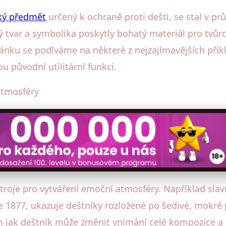
ký předmět
určený k ochraně proti dešti, se stal v p
ý tvar a symbolika poskytly bohatý materiál pro tvů
 článku se podíváme na některé z nejzajímavějších p
 původní utilitární funkci.
tmosféry
stroje pro vytváření emoční atmosféry. Například slav
 1877, ukazuje deštníky rozložené po šedivé, mokré p
m jak deštník může změnit vnímání celé kompozice a 