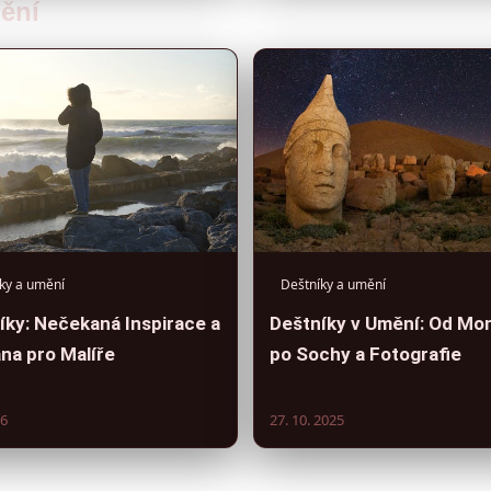
mění
ky a umění
Deštníky a umění
íky: Nečekaná Inspirace a
Deštníky v Umění: Od Mo
na pro Malíře
po Sochy a Fotografie
26
27. 10. 2025