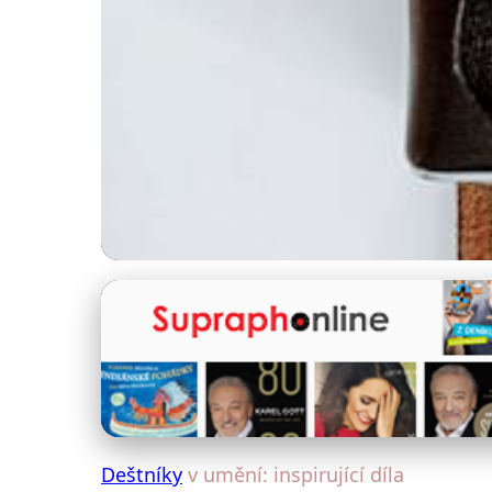
Deštníky a umění
Deštníky v umění: O
12. 11. 2025
· 4 min čtení · Autor: Klára Veselá
Deštníky
v umění: inspirující díla