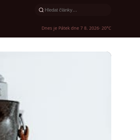
Dnes je Pátek dne 7 8. 2026
· 20°C