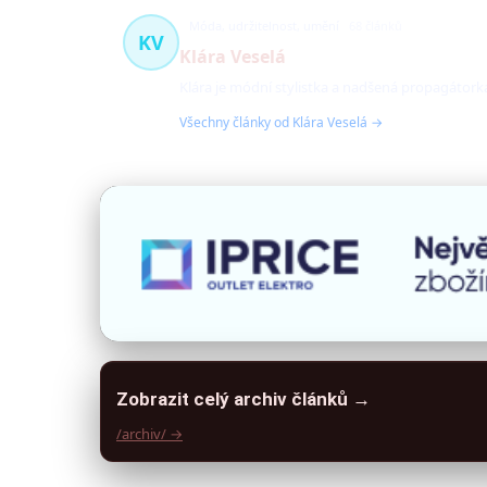
Móda, udržitelnost, umění
68 článků
KV
Klára Veselá
Klára je módní stylistka a nadšená propagátorka
Všechny články od Klára Veselá →
Zobrazit celý archiv článků →
/archiv/ →