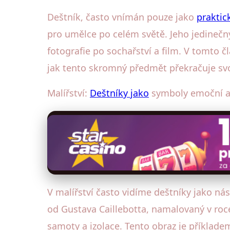
Deštník, často vnímán pouze jako
praktic
pro umělce po celém světě. Jeho jedinečn
fotografie po sochařství a film. V tomto
jak tento skromný předmět překračuje svou
Malířství:
Deštníky jako
symboly emoční a
V malířství často vidíme deštníky jako ná
od Gustava Caillebotta, namalovaný v roce
samoty a izolace. Tento obraz je příklade