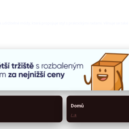
 udržitelné módy, která propojuje styl s praktickými radami. Věnuje se tak
Domů
/ →