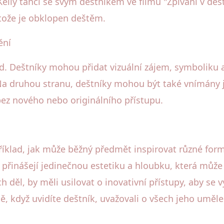
lly tančí se svým deštníkem ve filmu "Zpívání v deš
stože je obklopen deštěm.
ění
od. Deštníky mohou přidat vizuální zájem, symboliku
Na druhou stranu, deštníky mohou být také vnímány j
ez nového nebo originálního přístupu.
příklad, jak může běžný předmět inspirovat různé for
y přinášejí jedinečnou estetiku a hloubku, která může
 děl, by měli usilovat o inovativní přístupy, aby se 
tě, když uvidíte deštník, uvažovali o všech jeho umě