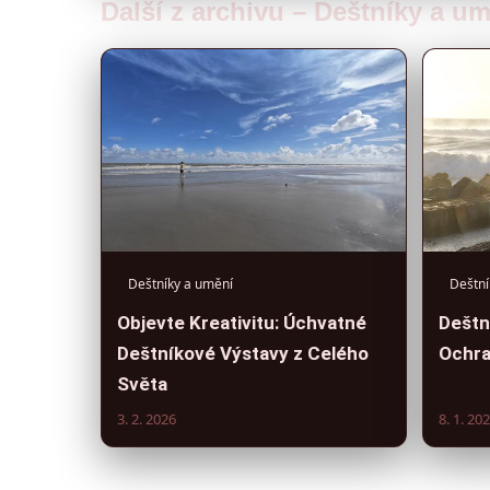
Další z archivu – Deštníky a u
Deštníky a umění
Deštní
Objevte Kreativitu: Úchvatné
Deštn
Deštníkové Výstavy z Celého
Ochra
Světa
3. 2. 2026
8. 1. 20