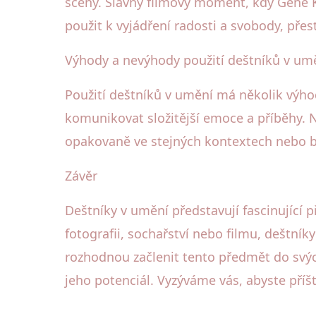
scény. Slavný filmový moment, kdy Gene Ke
použit k vyjádření radosti a svobody, pře
Výhody a nevýhody použití deštníků v um
Použití deštníků v umění má několik výh
komunikovat složitější emoce a příběhy. 
opakovaně ve stejných kontextech nebo b
Závěr
Deštníky v umění představují fascinující 
fotografii, sochařství nebo filmu, deštník
rozhodnou začlenit tento předmět do svých
jeho potenciál. Vyzýváme vás, abyste příš