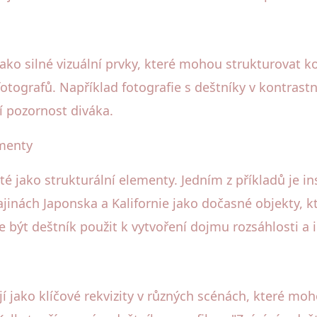
 jako silné vizuální prvky, které mohou strukturovat 
otografů. Například fotografie s deštníky v kontrastn
í pozornost diváka.
ementy
é jako strukturální elementy. Jedním z příkladů je in
jinách Japonska a Kalifornie jako dočasné objekty, k
e být deštník použit k vytvoření dojmu rozsáhlosti a 
jí jako klíčové rekvizity v různých scénách, které m