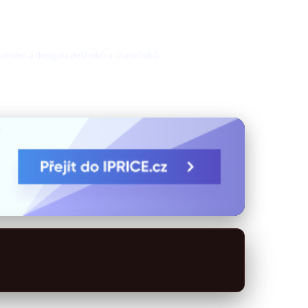
é umění a designu deštníků a slunečníků.