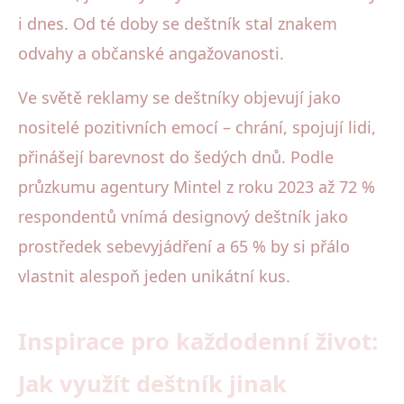
i dnes. Od té doby se deštník stal znakem
odvahy a občanské angažovanosti.
Ve světě reklamy se deštníky objevují jako
nositelé pozitivních emocí – chrání, spojují lidi,
přinášejí barevnost do šedých dnů. Podle
průzkumu agentury Mintel z roku 2023 až 72 %
respondentů vnímá designový deštník jako
prostředek sebevyjádření a 65 % by si přálo
vlastnit alespoň jeden unikátní kus.
Inspirace pro každodenní život:
Jak využít deštník jinak