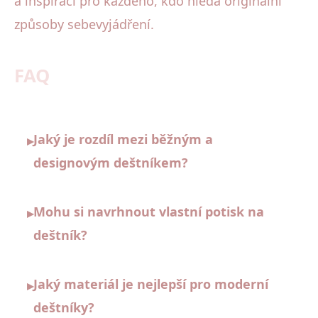
a inspirací pro každého, kdo hledá originální
způsoby sebevyjádření.
FAQ
Jaký je rozdíl mezi běžným a
▸
designovým deštníkem?
Mohu si navrhnout vlastní potisk na
▸
deštník?
Jaký materiál je nejlepší pro moderní
▸
deštníky?