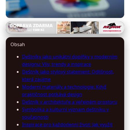
destniky-slunecniky.cz
Deštníky jako módní ikony:
Obsah
Trendy a inovace v designu 2023
Deštníky jako unikátní doplňky v moderním
designu: Vliv, trendy a inspirace
4. 3. 2026
· 9 min čtení · Autor: Kristýna Jelínková
Deštník jako stylový statement: Odlišnost,
která zaujme
Moderní materiály a technologie: Když
praktičnost potkává design
Deštník v architektuře a veřejném prostoru
Symbolika a kulturní význam deštníku v
současnosti
Inspirace pro každodenní život: Jak využít