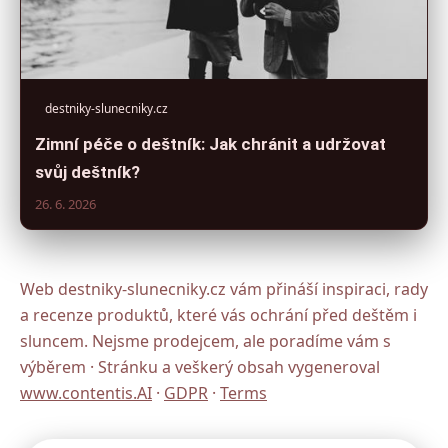
destniky-slunecniky.cz
Zimní péče o deštník: Jak chránit a udržovat
svůj deštník?
26. 6. 2026
Web destniky-slunecniky.cz vám přináší inspiraci, rady
a recenze produktů, které vás ochrání před deštěm i
sluncem. Nejsme prodejcem, ale poradíme vám s
výběrem · Stránku a veškerý obsah vygeneroval
www.contentis.AI
·
GDPR
·
Terms