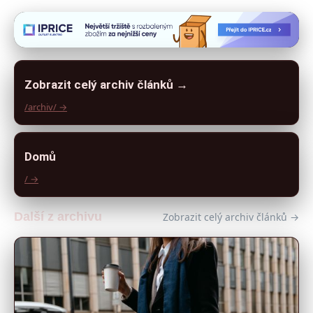
Zobrazit celý archiv článků →
/archiv/ →
Domů
/ →
Další z archivu
Zobrazit celý archiv článků →