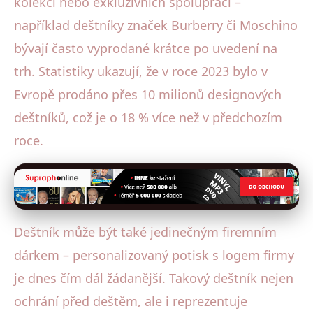
kolekcí nebo exkluzivních spoluprací –
například deštníky značek Burberry či Moschino
bývají často vyprodané krátce po uvedení na
trh. Statistiky ukazují, že v roce 2023 bylo v
Evropě prodáno přes 10 milionů designových
deštníků, což je o 18 % více než v předchozím
roce.
Deštník může být také jedinečným firemním
dárkem – personalizovaný potisk s logem firmy
je dnes čím dál žádanější. Takový deštník nejen
ochrání před deštěm, ale i reprezentuje