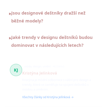
Jsou designové deštníky dražší než
▸
běžné modely?
Jaké trendy v designu deštníků budou
▸
dominovat v následujících letech?
móda, design, umění
40 článků
KJ
Kristýna Jelínková
Kristýna je módní odbornice s vášní pro design a
trendy, která se zaměřuje na spojení deštníků s
módou a uměním.
Všechny články od Kristýna Jelínková →