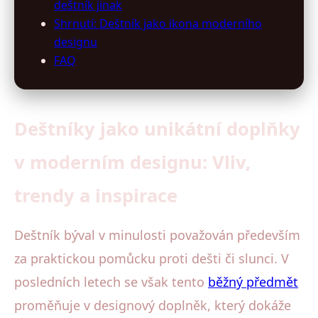
deštník jinak
Shrnutí: Deštník jako ikona moderního
designu
FAQ
Deštníky jako unikátní doplňky
v moderním designu: Vliv,
trendy a inspirace
Deštník býval v minulosti považován především
za praktickou pomůcku proti dešti či slunci. V
posledních letech se však tento
běžný předmět
proměňuje v designový doplněk, který dokáže