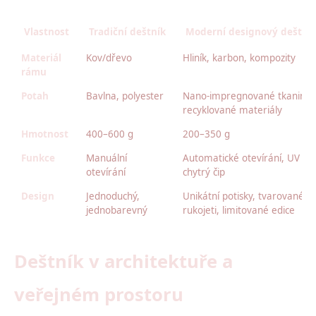
Vlastnost
Tradiční deštník
Moderní designový deštní
Materiál
Kov/dřevo
Hliník, karbon, kompozity
rámu
Potah
Bavlna, polyester
Nano-impregnované tkaniny,
recyklované materiály
Hmotnost
400–600 g
200–350 g
Funkce
Manuální
Automatické otevírání, UV filtr
otevírání
chytrý čip
Design
Jednoduchý,
Unikátní potisky, tvarované
jednobarevný
rukojeti, limitované edice
Deštník v architektuře a
veřejném prostoru