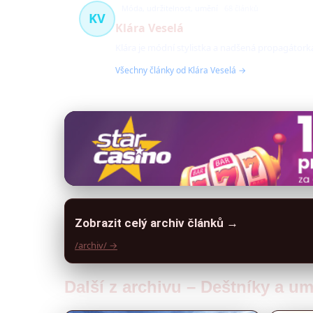
Móda, udržitelnost, umění
68 článků
KV
Klára Veselá
Klára je módní stylistka a nadšená propagátorka
Všechny články od Klára Veselá →
Zobrazit celý archiv článků →
/archiv/ →
Další z archivu – Deštníky a u