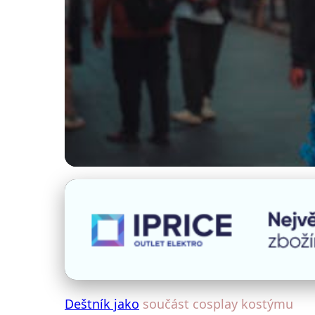
Deštníky a umění
Jak Deštník Oživí V
4. 9. 2025
· 4 min čtení · Autor: Klára Veselá
Deštník jako
součást cosplay kostýmu