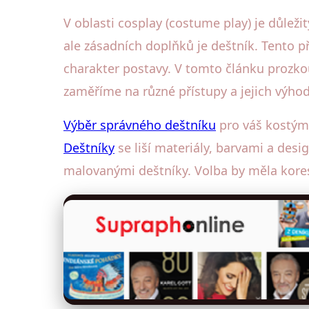
V oblasti cosplay (costume play) je důležit
ale zásadních doplňků je deštník. Tento p
charakter postavy. V tomto článku prozko
zaměříme na různé přístupy a jejich výhod
Výběr správného deštníku
pro váš kostým
Deštníky
se liší materiály, barvami a des
malovanými deštníky. Volba by měla kore