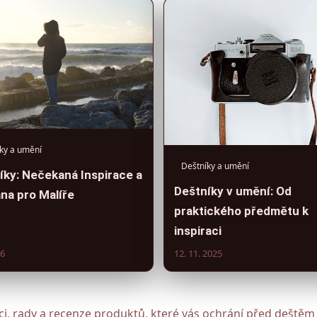
ky a umění
Deštníky a umění
íky: Nečekaná Inspirace a
Deštníky v umění: Od
na pro Malíře
praktického předmětu k
inspiraci
26
12. 11. 2025
aci, rady a recenze produktů, které vás ochrání před deště