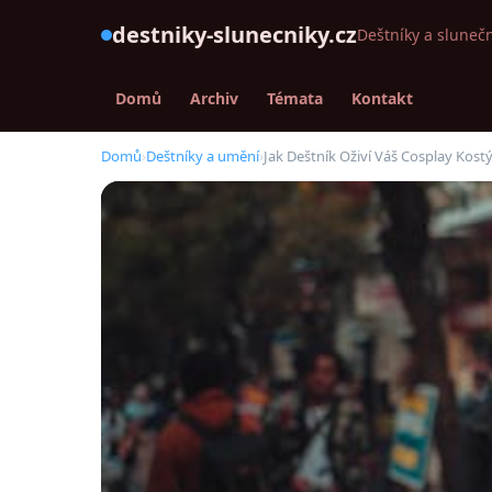
destniky-slunecniky.cz
Deštníky a slunečn
Domů
Archiv
Témata
Kontakt
Domů
›
Deštníky a umění
›
Jak Deštník Oživí Váš Cosplay Kostý