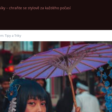
íky – chraňte se stylově za každého počasí
m: Tipy a Triky