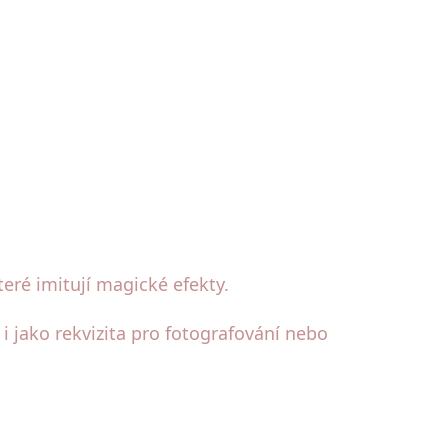
teré imitují magické efekty.
 i jako rekvizita pro fotografování nebo