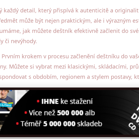
ý každý detail, který přispívá k autenticitě a origina
ředmět může být nejen praktickým, ale i výrazným es
umáme, jak můžete deštník efektivně začlenit do sv
y či nevýhody.
 Prvním krokem v procesu začlenění deštníku do vaš
igny. Můžete si vybrat mezi klasickými, skládacími, 
spondovat s obdobím, regionem a stylem postavy, kt