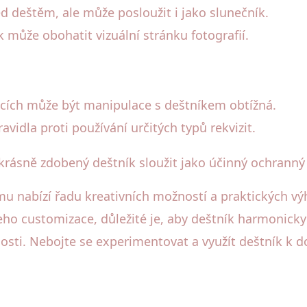
d deštěm, ale může posloužit i jako slunečník.
k může obohatit vizuální stránku fotografií.
kcích může být manipulace s deštníkem obtížná.
idla proti používání určitých typů rekvizit.
 krásně zdobený deštník sloužit jako účinný ochranný 
mu nabízí řadu kreativních možností a praktických vý
eho customizace, důležité je, aby deštník harmonick
nosti. Nebojte se experimentovat a využít deštník k