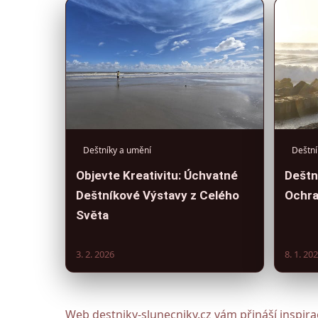
Deštníky a umění
Deštní
Objevte Kreativitu: Úchvatné
Deštn
Deštníkové Výstavy z Celého
Ochra
Světa
3. 2. 2026
8. 1. 20
Web destniky-slunecniky.cz vám přináší inspir