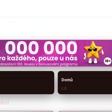
 udržitelné módy, která propojuje styl s praktickými radami. Věnuje se tak
Domů
/ →
mění