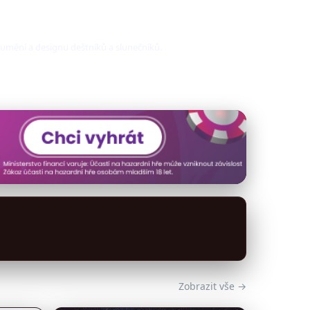
é umění a designu deštníků a slunečníků.
Zobrazit vše →