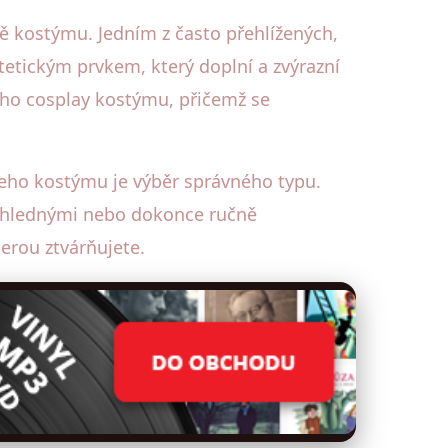
litě kostýmu. Jedním z často přehlížených,
tetickým prvkem, který doplní a zvýrazní
ého cosplay kostýmu, přičemž se
eho kostýmu je výběr správného typu.
průhlednými nebo dokonce ručně
erou ztvárňujete.