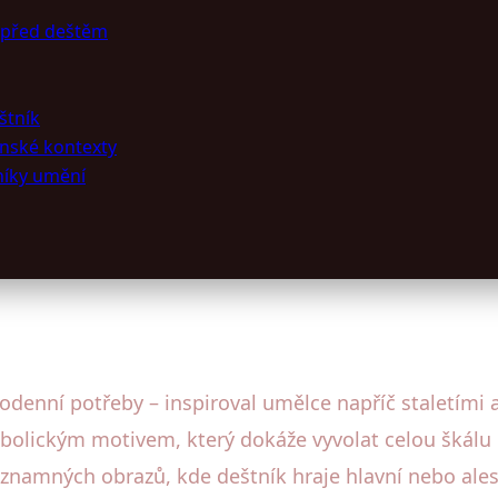
a před deštěm
štník
enské kontexty
níky umění
enní potřeby – inspiroval umělce napříč staletími a 
olickým motivem, který dokáže vyvolat celou škálu 
ýznamných obrazů, kde deštník hraje hlavní nebo ales