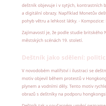
deštník objevuje i v sytých, kontrastních
a digitální obrazy. Například Monetův deš
pohyb větru a lehkost látky. - Kompozice:
Zajímavostí je, že podle studie britského
městských scénách 19. století.
Deštník jako sdělení: polit
V novodobém malířství i ilustraci se deš
motiv objevil během protestů v Hongkong
plynem a vodními děly. Tento motiv rychle 
obrazů s deštníky na podporu hongkongsk
Deštník tak v současném umění nezname