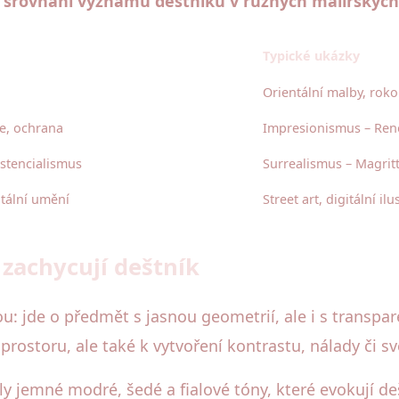
é srovnání významu deštníku v různých malířských
Typické ukázky
Orientální malby, roko
ce, ochrana
Impresionismus – Renoi
istencialismus
Surrealismus – Magrit
itální umění
Street art, digitální il
 zachycují deštník
ou: jde o předmět s jasnou geometrií, ale i s transp
prostoru, ale také k vytvoření kontrastu, nálady či s
ly jemné modré, šedé a fialové tóny, které evokují d