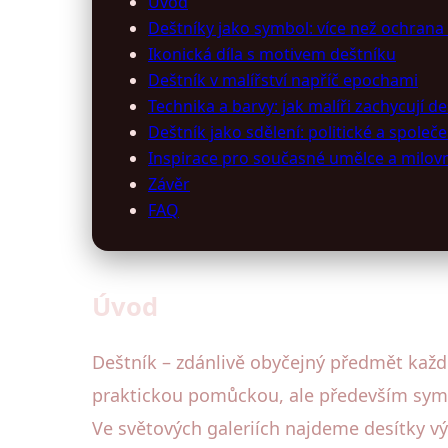
Úvod
Deštníky jako symbol: více než ochran
Ikonická díla s motivem deštníku
Deštník v malířství napříč epochami
Technika a barvy: jak malíři zachycují de
Deštník jako sdělení: politické a společ
Inspirace pro současné umělce a milov
Závěr
FAQ
Úvod
Deštník – zdánlivě obyčejný předmět každod
praktickou pomůckou, ale především symb
Ve světových galeriích najdeme desítky v