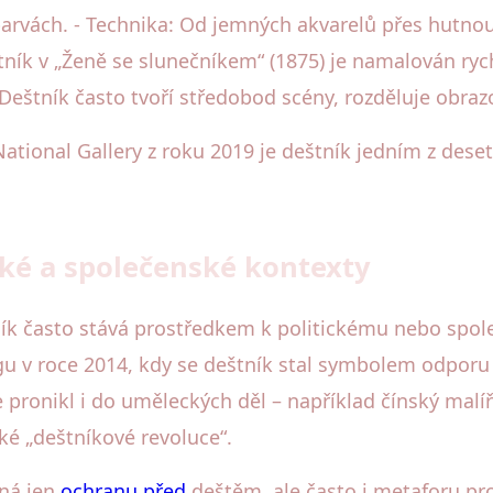
 barvách. - Technika: Od jemných akvarelů přes hutn
tník v „Ženě se slunečníkem“ (1875) je namalován rych
 Deštník často tvoří středobod scény, rozděluje obra
 National Gallery z roku 2019 je deštník jedním z des
ické a společenské kontexty
tník často stává prostředkem k politickému nebo spol
u v roce 2014, kdy se deštník stal symbolem odpor
pronikl i do uměleckých děl – například čínský malíř 
é „deštníkové revoluce“.
ná jen
ochranu před
deštěm, ale často i metaforu pr