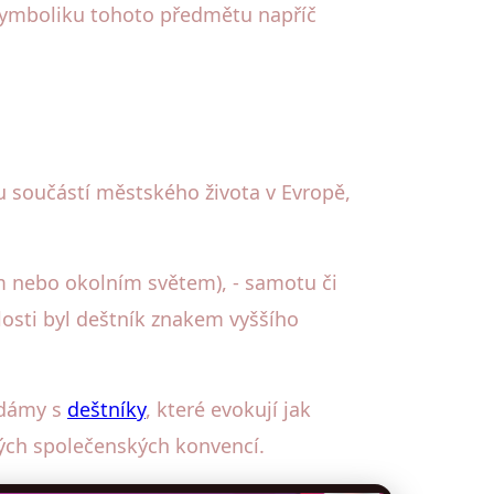
 i symboliku tohoto předmětu napříč
ou součástí městského života v Evropě,
m nebo okolním světem), - samotu či
losti byl deštník znakem vyššího
 dámy s
deštníky
, které evokují jak
ých společenských konvencí.