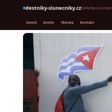
destniky-slunecniky.cz
Deštníky a slunečn
Domů
Archiv
Témata
Kontakt