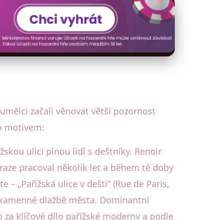
mělci začali věnovat větší pozornost
to motivem:
skou ulici plnou lidí s deštníky. Renoir
braze pracoval několik let a během té doby
e – „Pařížská ulice v dešti“ (Rue de Paris,
na kamenné dlažbě města. Dominantní
za klíčové dílo pařížské moderny a podle