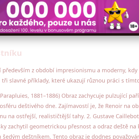
štníku
 především z období impresionismu a moderny, kdy u
i slavné příklady, které ukazují různou práci s tím
Parapluies, 1881–1886) Obraz zachycuje pulzující paříž
mosféru deštivého dne. Zajímavostí je, že Renoir na o
na ostřejší, realističtější tahy. 2. Gustave Caillebott
vsky zachytil geometrickou přesnost a odraz deště 
 šedým deštníkem. Tento obraz je dodnes považován 