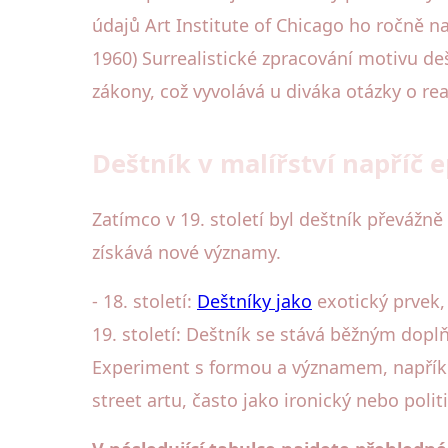
údajů Art Institute of Chicago ho ročně n
1960) Surrealistické zpracování motivu de
zákony, což vyvolává u diváka otázky o rea
Deštník v malířství napříč
Zatímco v 19. století byl deštník převá
získává nové významy.
- 18. století:
Deštníky jako
exotický prvek,
19. století: Deštník se stává běžným dopl
Experiment s formou a významem, například
street artu, často jako ironický nebo pol