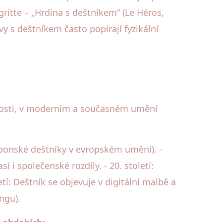
ritte – „Hrdina s deštníkem“ (Le Héros,
y s deštníkem často popírají fyzikální
šnosti, v moderním a současném umění
aponské deštníky v evropském umění). -
i společenské rozdíly. - 20. století:
í: Deštník se objevuje v digitální malbě a
ngu).