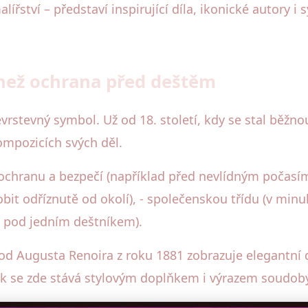
lířství – představí inspirující díla, ikonické autory
 než ochrana před deštěm
evrstevný symbol. Už od 18. století, kdy se stal běžn
kompozicích svých děl.
ochranu a bezpečí (například před nevlídným počasí
it odříznutě od okolí), - společenskou třídu (v minu
ce pod jedním deštníkem).
“ od Augusta Renoira z roku 1881 zobrazuje elegantní
ník se zde stává stylovým doplňkem i výrazem soudob