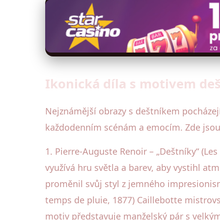
Ikonická díla s motivem de
Nejznámější obrazy s deštníkem pocházejí
každodenním scénám a emocím. Zde jsou tř
1. Pierre-Auguste Renoir – „Deštníky“ (Les 
využívá hru světla a barev, aby vystihl at
proměnil svůj styl z jemného impresionismu 
temps de pluie, 1877) Caillebotte mistro
motiv představuje manželský pár s velkým