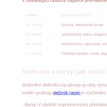
V následující tabulce najdete přehledn
Období
Význam deštníku
18. století
Exotika, dekorativní prvek
19. století
Společenský status, elegan
20. století
Symbolismus, absurdita, ex
21. století
Politický symbol, ironie, dig
Technika a barvy: jak malíři
Ztvárnění deštníku na obraze je vždy výzv
malíři využívají
deštník nejen
k rozčlenění 
- Barvy: V období impresionismu převláda