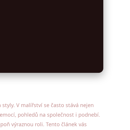
styly. V malířství se často stává nejen
emocí, pohledů na společnost i podnebí.
poň výraznou roli. Tento článek vás