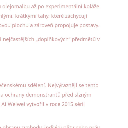
ou olejomalbu až po experimentální koláže
lými, krátkými tahy, které zachycují
zovou plochu a zároveň propojuje postavy.
eti nejčastějších „doplňkových“ předmětů v
ečenskému sdělení. Nejvýrazněji se tento
u a ochrany demonstrantů před slzným
Ai Weiwei vytvořil v roce 2015 sérii
o obranu svobody, individuality nebo práv