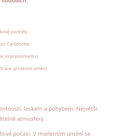
 obdobích:
kové portréty
r, Caillebotte
te, expresionismus
ustrace, protestní umění
arentností, leskem a pohybem. Největší
větelné atmosféry.
eštivé počasí. V moderním umění se