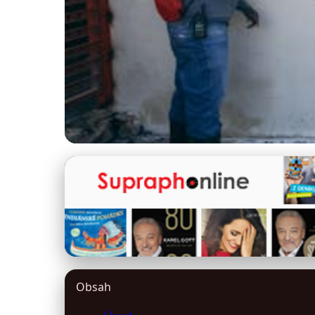
destniky-slunecniky.cz
Deštník v Umění: Od
1. 3. 2026
· 10 min čtení · Autor: Kristýna Jelínková
Obsah