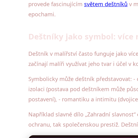
provede fascinujícím
světem deštníků
v ma
epochami.
Deštníky jako symbol: více
Deštník v malířství často funguje jako víc
začínají malíři využívat jeho tvar i účel v 
Symbolicky může deštník představovat: - 
izolaci (postava pod deštníkem může působ
postavení), - romantiku a intimitu (dvoji
Například slavné dílo „Zahradní slavnost
ochranu, tak společenskou prestiž. Dešt