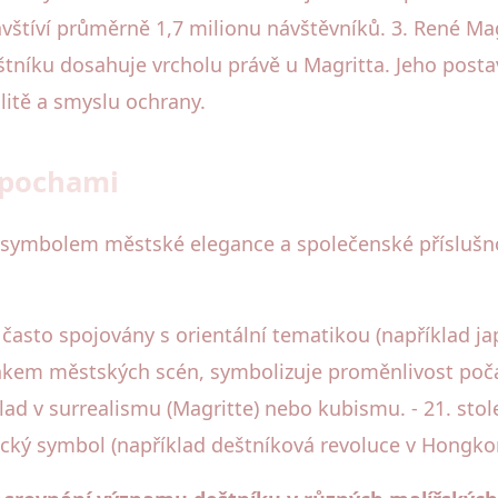
avštíví průměrně 1,7 milionu návštěvníků. 3. René Mag
štníku dosahuje vrcholu právě u Magritta. Jeho postav
litě a smyslu ochrany.
 epochami
žně symbolem městské elegance a společenské příslu
 často spojovány s orientální tematikou (například j
ňkem městských scén, symbolizuje proměnlivost počasí 
 v surrealismu (Magritte) nebo kubismu. - 21. stolet
itický symbol (například deštníková revoluce v Hongko