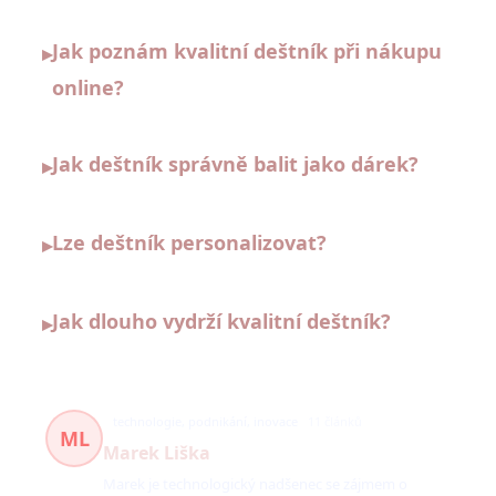
Jak poznám kvalitní deštník při nákupu
▸
online?
Jak deštník správně balit jako dárek?
▸
Lze deštník personalizovat?
▸
Jak dlouho vydrží kvalitní deštník?
▸
technologie, podnikání, inovace
11 článků
ML
Marek Liška
Marek je technologický nadšenec se zájmem o