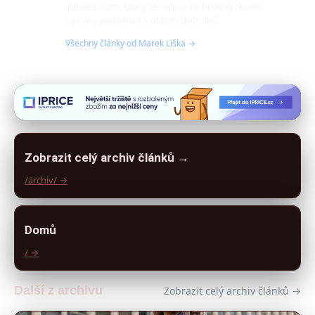
inovace a trh, který se věnuje technologickému
vývoji a podnikání v oblasti deštníků.
Všechny články od Marek Liška →
Zobrazit celý archiv článků →
/archiv/ →
Domů
/ →
Další z archivu
Zobrazit celý archiv článků →