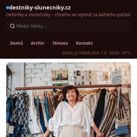
destniky-slunecniky.cz
Deštníky a slunečníky – chraňte se stylově za každého počasí
Domů
Archiv
Témata
Kontakt
Dnes je Pátek dne 7 8. 2026
· 25°C