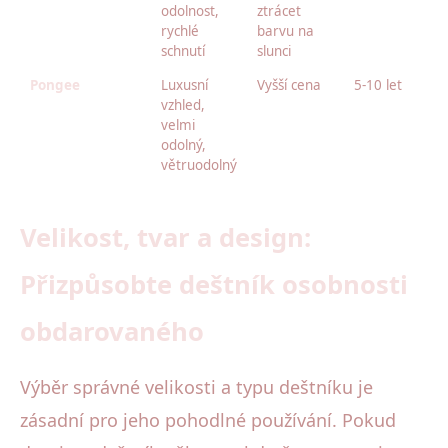
odolnost,
ztrácet
rychlé
barvu na
schnutí
slunci
Pongee
Luxusní
Vyšší cena
5-10 let
vzhled,
velmi
odolný,
větruodolný
Velikost, tvar a design:
Přizpůsobte deštník osobnosti
obdarovaného
Výběr správné velikosti a typu deštníku je
zásadní pro jeho pohodlné používání. Pokud