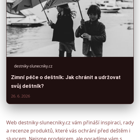
destniky-slunecniky.cz
Zimní péče o deštník: Jak chránit a udržovat
svůj deštník?
26. 6. 2026
Web destniky-slunecniky.cz vám přináší inspiraci, rady
a recenze produktů, které vás ochrání před deštěm i
sluncem. Nejsme prodejcem, ale poradíme vám s