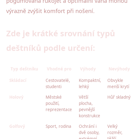
pogumovaná rukojeť a optimální váha mohou
výrazně zvýšit komfort při nošení.
Zde je krátké srovnání typů
deštníků podle určení:
Typ deštníku
Vhodné pro
Výhody
Nevýhody
Skládací
Cestovatelé,
Kompaktní,
Obvykle
studenti
lehký
menší krytí
Holový
Městské
Větší
Hůř skladný
použití,
plocha,
reprezentace
pevnější
konstrukce
Golfový
Sport, rodina
Ochrání i
Velký
dvě osoby,
rozměr,
extrémní
těžší