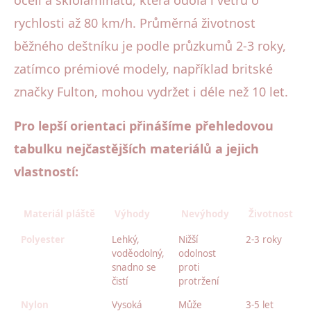
oceli a sklolaminátu, která odolá i větru o
rychlosti až 80 km/h. Průměrná životnost
běžného deštníku je podle průzkumů 2-3 roky,
zatímco prémiové modely, například britské
značky Fulton, mohou vydržet i déle než 10 let.
Pro lepší orientaci přinášíme přehledovou
tabulku nejčastějších materiálů a jejich
vlastností:
Materiál pláště
Výhody
Nevýhody
Životnost
Polyester
Lehký,
Nižší
2-3 roky
voděodolný,
odolnost
snadno se
proti
čistí
protržení
Nylon
Vysoká
Může
3-5 let