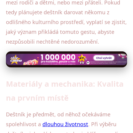
mezi rodiči a dětmi, nebo mezi přáteli. Pokud
tedy plánujete deštník darovat někomu z
odlišného kulturního prostředí, vyplatí se zjistit,
jaký význam přikládá tomuto gestu, abyste
nezpůsobili nechtěné nedorozumění.
Materiály a mechanika: Kvalita
na prvním místě
Deštník je předmět, od něhož očekáváme
spolehlivost a
dlouhou životnost
. Při výběru