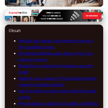
destniky-slunecniky.cz
Deštník jako Dárek: Tipy pro
Obsah
Výběr, Který Potěší
Deštník jako dárek: Jak vybrat ten pravý a
23. 3. 2026
· 10 min čtení · Autor: Marek Liška
čím neudělat chybu
Symbolika deštníku jako dárku: Pozor na
kulturní nuance
Materiály a mechanika: Kvalita na prvním
místě
Velikost, tvar a design: Přizpůsobte deštník
osobnosti obdarovaného
Zde je krátké srovnání typů deštníků podle
určení:
Personalizace a balení: Jak udělat z deštníku