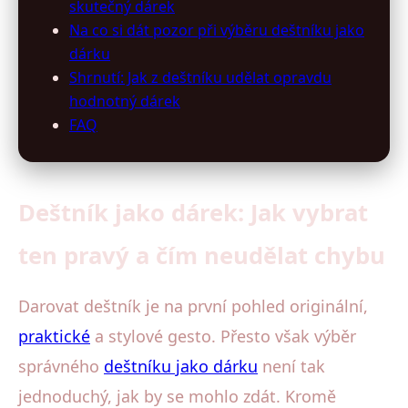
skutečný dárek
Na co si dát pozor při výběru deštníku jako
dárku
Shrnutí: Jak z deštníku udělat opravdu
hodnotný dárek
FAQ
Deštník jako dárek: Jak vybrat
ten pravý a čím neudělat chybu
Darovat deštník je na první pohled originální,
praktické
a stylové gesto. Přesto však výběr
správného
deštníku jako dárku
není tak
jednoduchý, jak by se mohlo zdát. Kromě