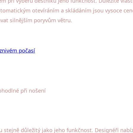
m při výběru deštníku jeho funkčnost. Důležité vlas
 automatickým otevíráním a skládáním jsou vysoce ce
at silnějším poryvům větru.
znivém počasí
pohodlné při nošení
u stejně důležitý jako jeho funkčnost. Designéři nab