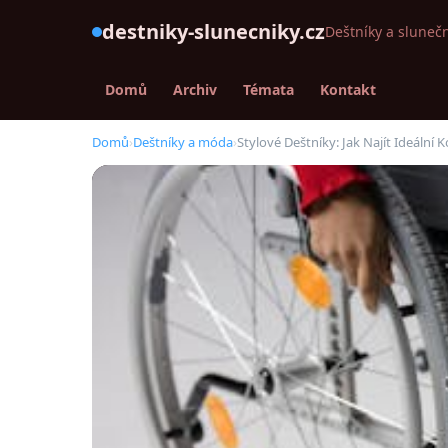
destniky-slunecniky.cz
Deštníky a slunečn
Domů
Archiv
Témata
Kontakt
Domů
›
Deštníky a móda
›
Stylové Deštníky: Jak Najít Ideáln