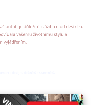
 outfit, je důležité zvážit, co od deštníku
povídala vašemu životnímu stylu a
m vyjádřením.
é umění a designu deštníků a slunečníků.