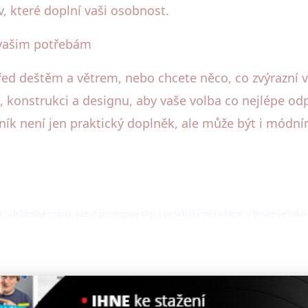
v, které doplní vaši osobnost.
á vašim potřebám
řed deštěm a větrem, nebo chcete něco, co zvýrazní váš
 konstrukci a designu, aby vaše volba co nejlépe od
ík není jen praktický doplněk, ale může být i módní
 udržitelné módy, která propojuje styl s praktickými radami. Věnuje se tak