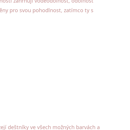
tnosti zahrnují voděodolnost, odolnost
něny pro svou pohodlnost, zatímco ty s
ízejí deštníky ve všech možných barvách a