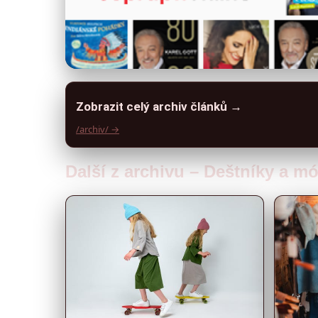
Zobrazit celý archiv článků →
/archiv/ →
Další z archivu – Deštníky a m