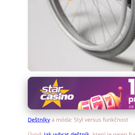
Deštníky a móda
Stylové Deštníky: J
25. 10. 2025
· 4 min čtení · Autor: Klára Veselá
Deštníky
a móda: Styl versus funkčnost
Úvod:
Jak vybrat deštník
, který je nejen fu