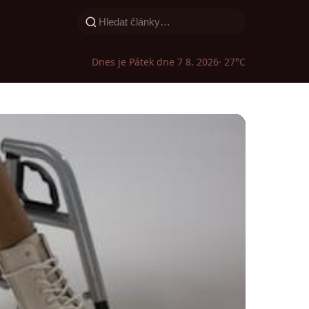
Dnes je Pátek dne 7 8. 2026
· 27°C