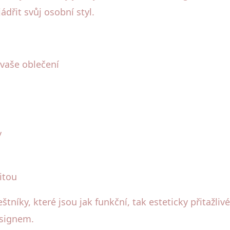
dřit svůj osobní styl.
 vaše oblečení
y
itou
tníky, které jsou jak funkční, tak esteticky přitažl
esignem.