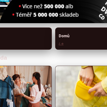
Domů
/ →
óda