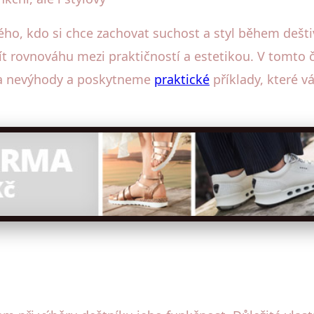
ho, kdo si chce zachovat suchost a styl během dešt
ajít rovnováhu mezi praktičností a estetikou. V tomt
y a nevýhody a poskytneme
praktické
příklady, které 