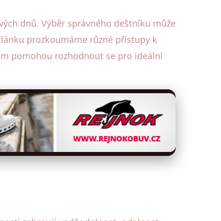
ivých dnů. Výběr správného deštníku může
o článku prozkoumáme různé přístupy k
vám pomohou rozhodnout se pro ideální