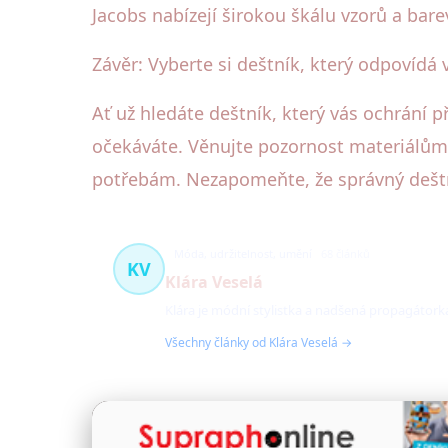
Jacobs nabízejí širokou škálu vzorů a bare
Závěr: Vyberte si deštník, který odpovíd
Ať už hledáte deštník, který vás ochrání p
očekáváte. Věnujte pozornost materiálům,
potřebám. Nezapomeňte, že správný deštn
Móda, udržitelnost, umění
68 článků
KV
Klára Veselá
Klára je módní stylistka a nadšená propagátorka
Všechny články od Klára Veselá →