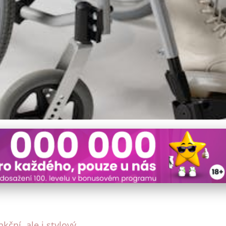
ak Najít Ideální Kombinaci
nkční, ale i stylový