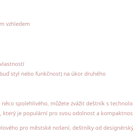
ním vzhledem
vlastností
buď styl nebo funkčnost) na úkor druhého
 něco spolehlivého, můžete zvážit deštník s technol
, který je populární pro svou odolnost a kompaktnos
ylového pro městské nošení, deštníky od designérsk