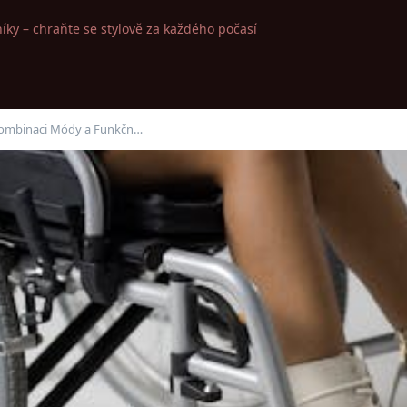
íky – chraňte se stylově za každého počasí
í Kombinaci Módy a Funkčn…