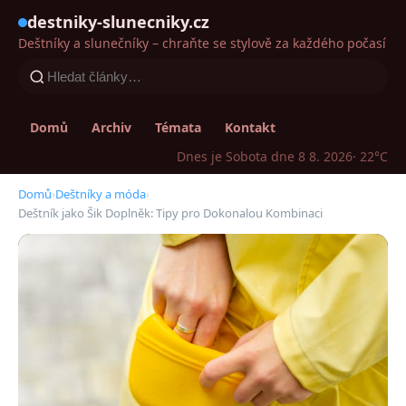
destniky-slunecniky.cz
Deštníky a slunečníky – chraňte se stylově za každého počasí
Domů
Archiv
Témata
Kontakt
Dnes je Sobota dne 8 8. 2026
· 22°C
Domů
›
Deštníky a móda
›
Deštník jako Šik Doplněk: Tipy pro Dokonalou Kombinaci