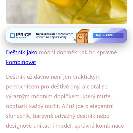
Deštníky a móda
Deštník jako Šik Doplněk: Tipy pro
Deštník jako
módní doplněk: Jak ho správně
Dokonalou Kombinaci
kombinovat
21. 8. 2025
· 4 min čtení · Autor: Klára Veselá
Deštník už dávno není jen praktickým
pomocníkem pro deštivé dny, ale stal se
výrazným módním doplňkem, který může
obohatit každý outfit. Ať už jde o elegantní
slunečník, barevně odvážný deštník nebo
designově unikátní model, správná kombinace