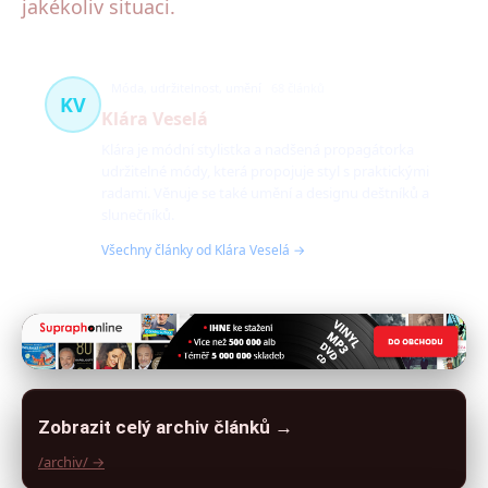
jakékoliv situaci.
Móda, udržitelnost, umění
68 článků
KV
Klára Veselá
Klára je módní stylistka a nadšená propagátorka
udržitelné módy, která propojuje styl s praktickými
radami. Věnuje se také umění a designu deštníků a
slunečníků.
Všechny články od Klára Veselá →
Zobrazit celý archiv článků →
/archiv/ →