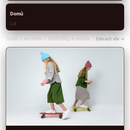
Domů
/ →
Další z archivu – Deštníky a móda
Zobrazit vše →