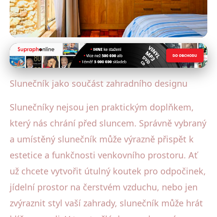
Deštníky a architektura
Jak Vybrat Slunečník pro Stylový
Slunečník jako součást zahradního designu
a Funkční Zahradní Design
Slunečníky nejsou jen praktickým doplňkem,
22. 6. 2025
· 4 min čtení · Autor: Lucie Hrubá
který nás chrání před sluncem. Správně vybraný
a umístěný slunečník může výrazně přispět k
estetice a funkčnosti venkovního prostoru. Ať
už chcete vytvořit útulný koutek pro odpočinek,
jídelní prostor na čerstvém vzduchu, nebo jen
zvýraznit styl vaší zahrady, slunečník může hrát