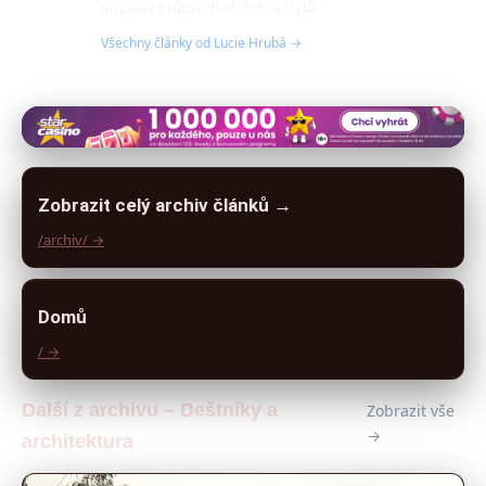
inspiraci z různých období a stylů.
Všechny články od Lucie Hrubá →
Zobrazit celý archiv článků →
/archiv/ →
Domů
/ →
Další z archivu – Deštníky a
Zobrazit vše
→
architektura