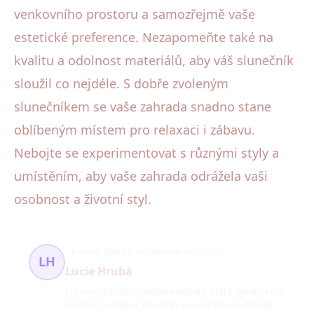
venkovního prostoru a samozřejmě vaše
estetické preference. Nezapomeňte také na
kvalitu a odolnost materiálů, aby váš slunečník
sloužil co nejdéle. S dobře zvoleným
slunečníkem se vaše zahrada snadno stane
oblíbeným místem pro relaxaci i zábavu.
Nebojte se experimentovat s různými styly a
umístěním, aby vaše zahrada odrážela vaši
osobnost a životní styl.
Historie, kultura, architektura
42 článků
LH
Lucie Hrubá
Lucie je historička umění a kultury, která zkoumá roli
deštníků ve filmu, literatuře a architektuře. Přináší