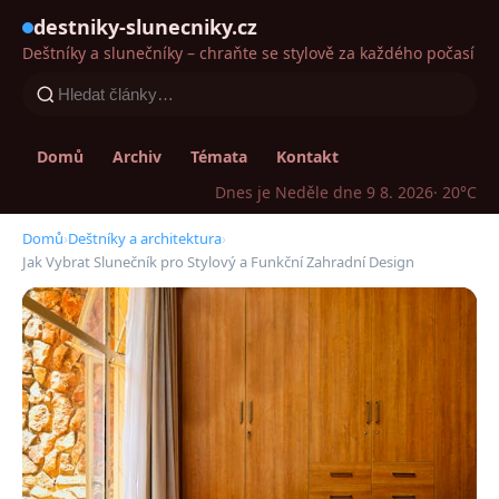
destniky-slunecniky.cz
Deštníky a slunečníky – chraňte se stylově za každého počasí
Domů
Archiv
Témata
Kontakt
Dnes je Neděle dne 9 8. 2026
· 20°C
Domů
›
Deštníky a architektura
›
Jak Vybrat Slunečník pro Stylový a Funkční Zahradní Design