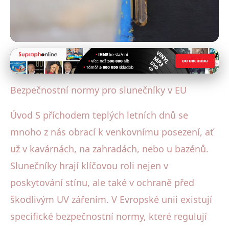
Deštníky a architektura
Jak Vybrat Bezpečný Slunečník
Bezpečnostní normy pro slunečníky v EU
dle EU Norem: Klíčové Rady
Úvod S příchodem teplých letních dnů se
4. 7. 2025
· 4 min čtení · Autor: Lucie Hrubá
mnoho z nás obrací k venkovnímu posezení, ať
už v kavárnách, na zahradách, nebo u bazénů.
Slunečníky hrají klíčovou roli nejen v
poskytování stínu, ale také v ochraně před
škodlivým UV zářením. V Evropské unii existují
specifické bezpečnostní normy, které regulují