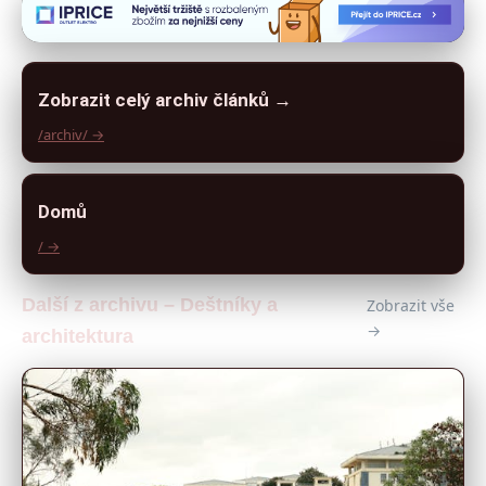
Zobrazit celý archiv článků →
/archiv/ →
Domů
/ →
Další z archivu – Deštníky a
Zobrazit vše
→
architektura