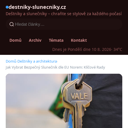
destniky-slunecniky.cz
Deštníky a slunečníky – chraňte se stylově za každého počasí
Domů
Archiv
Témata
Kontakt
Dnes je Pondělí dne 10 8. 2026
· 34°C
Domů
›
Deštníky a architektura
›
Jak Vybrat Bezpečný Slunečník dle EU Norem: Klíčové Rady