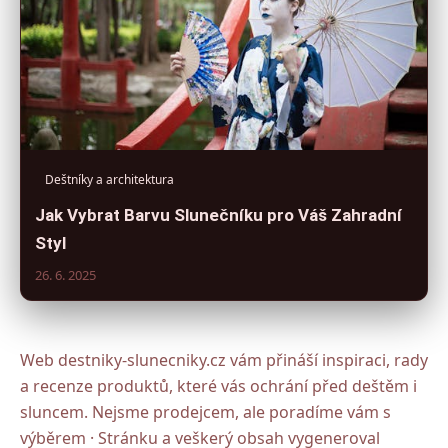
Deštníky a architektura
Jak Vybrat Barvu Slunečníku pro Váš Zahradní
Styl
26. 6. 2025
Web destniky-slunecniky.cz vám přináší inspiraci, rady
a recenze produktů, které vás ochrání před deštěm i
sluncem. Nejsme prodejcem, ale poradíme vám s
výběrem · Stránku a veškerý obsah vygeneroval