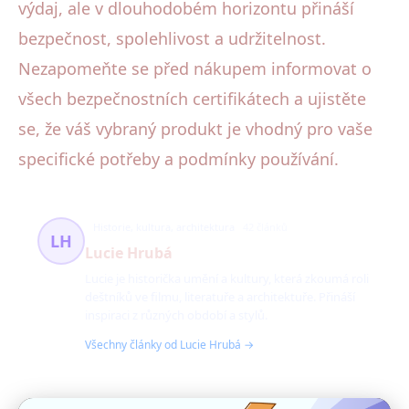
výdaj, ale v dlouhodobém horizontu přináší
bezpečnost, spolehlivost a udržitelnost.
Nezapomeňte se před nákupem informovat o
všech bezpečnostních certifikátech a ujistěte
se, že váš vybraný produkt je vhodný pro vaše
specifické potřeby a podmínky používání.
Historie, kultura, architektura
42 článků
LH
Lucie Hrubá
Lucie je historička umění a kultury, která zkoumá roli
deštníků ve filmu, literatuře a architektuře. Přináší
inspiraci z různých období a stylů.
Všechny články od Lucie Hrubá →