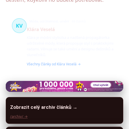
Móda, udržitelnost, umění
68 článků
KV
Klára Veselá
Klára je módní stylistka a nadšená propagátorka
udržitelné módy, která propojuje styl s praktickými
radami. Věnuje se také umění a designu deštníků a
slunečníků.
Všechny články od Klára Veselá →
Zobrazit celý archiv článků →
/archiv/ →