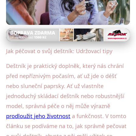
Deštníky a péče
Jak udržet deštník v perfektním
Jak péčovat o svůj deštník: Udržovací tipy
stavu: Nejlepší péče a tipy
Deštník je praktický doplněk, který nás chrání
17. 8. 2025
· 4 min čtení · Autor: Klára Veselá
před nepříznivým počasím, ať už jde o déšť
nebo sluneční paprsky. Ať už vlastníte
jednoduchý skládací deštník nebo robustnější
model, správná péče o něj může výrazně
prodloužit jeho životnost
a funkčnost. V tomto
článku se podíváme na to, jak správně pečovat