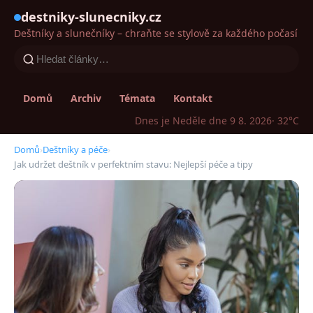
destniky-slunecniky.cz
Deštníky a slunečníky – chraňte se stylově za každého počasí
Domů
Archiv
Témata
Kontakt
Dnes je Neděle dne 9 8. 2026
· 32°C
Domů
›
Deštníky a péče
›
Jak udržet deštník v perfektním stavu: Nejlepší péče a tipy