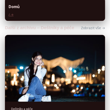
Domů
/ →
Další z archivu – Deštníky a péče
Zobrazit vše →
Deštníky a péče