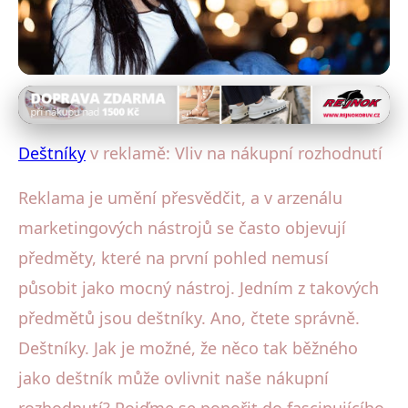
Deštníky a podnikání
Jak Deštníky v Reklamách
Deštníky
v reklamě: Vliv na nákupní rozhodnutí
Ovlivňují Vaše Nákupní
Reklama je umění přesvědčit, a v arzenálu
Rozhodnutí
marketingových nástrojů se často objevují
2. 2. 2026
· 4 min čtení · Autor: Pavel Tůma
předměty, které na první pohled nemusí
působit jako mocný nástroj. Jedním z takových
předmětů jsou deštníky. Ano, čtete správně.
Deštníky. Jak je možné, že něco tak běžného
jako deštník může ovlivnit naše nákupní