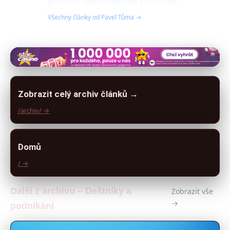
příležitosti spojené s deštníky a slunečníky.
Všechny články od Pavel Tůma →
Zobrazit celý archiv článků →
/archiv/ →
Domů
/ →
Další z archivu – Deštníky a
Zobrazit vše
→
podnikání