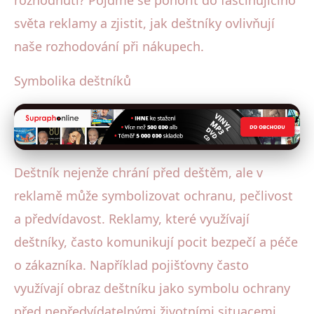
rozhodnutí? Pojďme se ponořit do fascinujícího
světa reklamy a zjistit, jak deštníky ovlivňují
naše rozhodování při nákupech.
Symbolika deštníků
Deštník nejenže chrání před deštěm, ale v
reklamě může symbolizovat ochranu, pečlivost
a předvídavost. Reklamy, které využívají
deštníky, často komunikují pocit bezpečí a péče
o zákazníka. Například pojišťovny často
využívají obraz deštníku jako symbolu ochrany
před nepředvídatelnými životními situacemi.