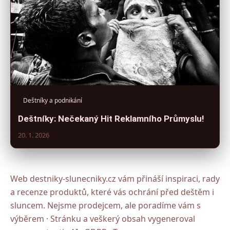
Deštníky a podnikání
Deštníky: Nečekaný Hit Reklamního Průmyslu!
20. 1. 2026
Web destniky-slunecniky.cz vám přináší inspiraci, rady
a recenze produktů, které vás ochrání před deštěm i
sluncem. Nejsme prodejcem, ale poradíme vám s
výběrem · Stránku a veškerý obsah vygeneroval