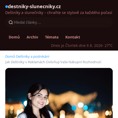
destniky-slunecniky.cz
Deštníky a slunečníky – chraňte se stylově za každého počasí
Domů
Archiv
Témata
Kontakt
Dnes je Čtvrtek dne 6 8. 2026
· 27°C
Domů
›
Deštníky a podnikání
›
Jak Deštníky v Reklamách Ovlivňují Vaše Nákupní Rozhodnutí