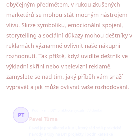
obyčejným předmětem, v rukou zkušených
marketérů se mohou stát mocným nástrojem
vlivu. Skrze symboliku, emocionální spojení,
storytelling a sociální důkazy mohou deštníky v
reklamách významně ovlivnit naše nákupní
rozhodnutí. Tak příště, když uvidíte deštník ve
výkladní skříni nebo v televizní reklamě,
zamyslete se nad tím, jaký příběh vám snaží
vyprávět a jak může ovlivnit vaše rozhodování.
Podnikání, DIY, praktické využití
73 článků
PT
Pavel Tůma
Pavel je podnikatel a kutil, který rád sdílí praktické
návody a tipy na DIY projekty i podnikatelské