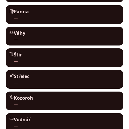
♍︎
Panna
—
♎︎
Váhy
—
♏︎
Štír
—
♐︎
Střelec
—
♑︎
Kozoroh
—
♒︎
Vodnář
—