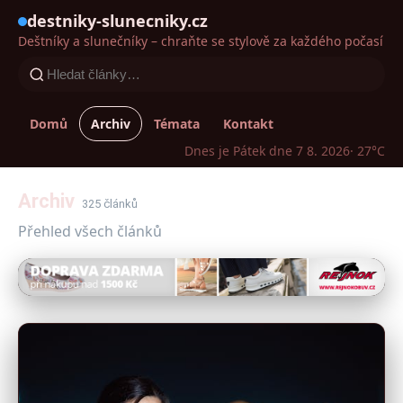
destniky-slunecniky.cz
Deštníky a slunečníky – chraňte se stylově za každého počasí
Domů
Archiv
Témata
Kontakt
Dnes je Pátek dne 7 8. 2026
· 27°C
Archiv
325 článků
Přehled všech článků