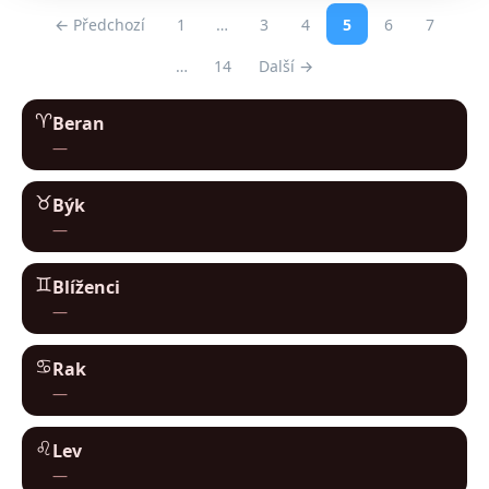
← Předchozí
1
…
3
4
5
6
7
…
14
Další →
♈︎
Beran
—
♉︎
Býk
—
♊︎
Blíženci
—
♋︎
Rak
—
♌︎
Lev
—