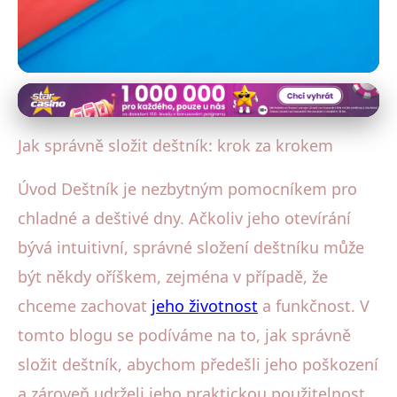
Deštníky a péče
Složení Deštníku Bez Poškození:
Jak správně složit deštník: krok za krokem
Rady pro Každý Typ
Úvod Deštník je nezbytným pomocníkem pro
24. 8. 2025
· 4 min čtení · Autor: Klára Veselá
chladné a deštivé dny. Ačkoliv jeho otevírání
bývá intuitivní, správné složení deštníku může
být někdy oříškem, zejména v případě, že
chceme zachovat
jeho životnost
a funkčnost. V
tomto blogu se podíváme na to, jak správně
složit deštník, abychom předešli jeho poškození
a zároveň udrželi jeho praktickou použitelnost.