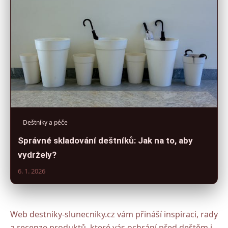
Deštníky a péče
Správné skladování deštníků: Jak na to, aby
vydržely?
6. 1. 2026
Web destniky-slunecniky.cz vám přináší inspiraci, rady
a recenze produktů, které vás ochrání před deštěm i