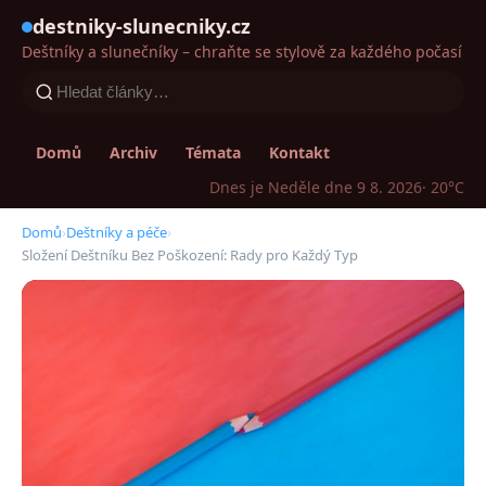
destniky-slunecniky.cz
Deštníky a slunečníky – chraňte se stylově za každého počasí
Domů
Archiv
Témata
Kontakt
Dnes je Neděle dne 9 8. 2026
· 20°C
Domů
›
Deštníky a péče
›
Složení Deštníku Bez Poškození: Rady pro Každý Typ