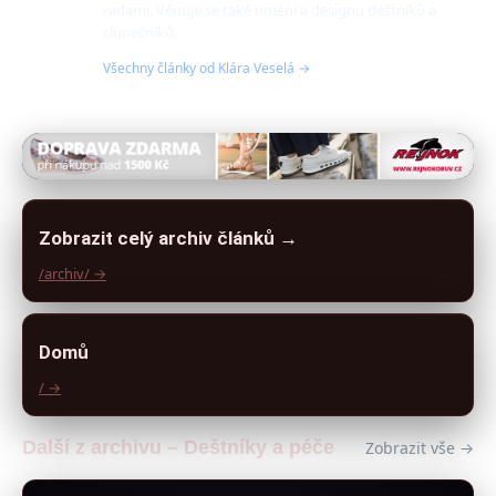
radami. Věnuje se také umění a designu deštníků a
slunečníků.
Všechny články od Klára Veselá →
Zobrazit celý archiv článků →
/archiv/ →
Domů
/ →
Další z archivu – Deštníky a péče
Zobrazit vše →