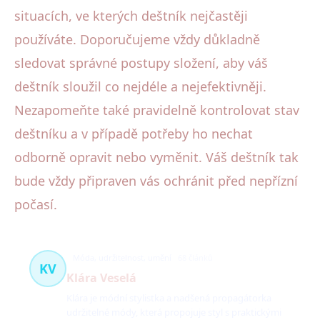
situacích, ve kterých deštník nejčastěji
používáte. Doporučujeme vždy důkladně
sledovat správné postupy složení, aby váš
deštník sloužil co nejdéle a nejefektivněji.
Nezapomeňte také pravidelně kontrolovat stav
deštníku a v případě potřeby ho nechat
odborně opravit nebo vyměnit. Váš deštník tak
bude vždy připraven vás ochránit před nepřízní
počasí.
Móda, udržitelnost, umění
68 článků
KV
Klára Veselá
Klára je módní stylistka a nadšená propagátorka
udržitelné módy, která propojuje styl s praktickými