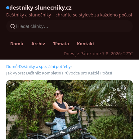
destniky-slunecniky.cz
Deštníky a slunečníky – chraňte se stylově za každého počasí
Domů
Archiv
Témata
Kontakt
Dnes je Pátek dne 7 8. 2026
· 27°C
Domů
›
Deštníky a speciální potřeby
›
Jak Vybrat Deštník: Kompletní Průvodce pro Každé Počasí