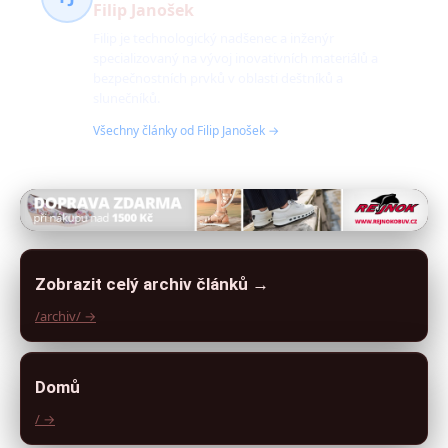
Filip Janošek
Filip je technologický nadšenec a inženýr
specializovaný na vývoj inovativních materiálů a
bezpečnostních prvků v oblasti deštníků a
slunečníků.
Všechny články od Filip Janošek →
Zobrazit celý archiv článků →
/archiv/ →
Domů
/ →