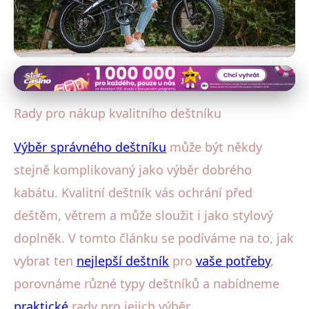
Deštníky a speciální potřeby
Jak Vybrat Deštník: Kompletní
Rady pro nákup kvalitního deštníku
Průvodce pro Každé Počasí
Výběr správného deštníku
může být někdy
28. 10. 2025
· 4 min čtení · Autor: Filip Janošek
stejně komplikovaný jako výběr dobrého
kabátu. Kvalitní deštník vás ochrání před
deštěm, větrem a může sloužit i jako stylový
doplněk. V tomto článku se podíváme na to, jak
vybrat ten
nejlepší deštník
pro
vaše potřeby
,
porovnáme různé typy deštníků a nabídneme
praktické
rady pro jejich výběr.