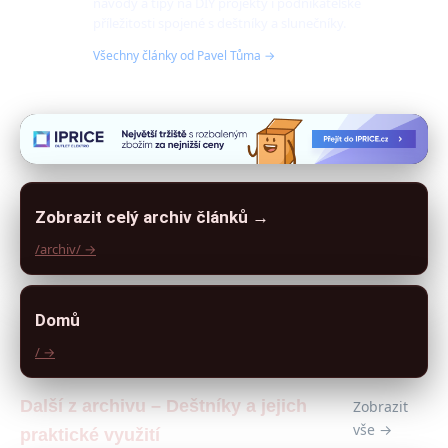
návody a tipy na DIY projekty i podnikatelské
příležitosti spojené s deštníky a slunečníky.
Všechny články od Pavel Tůma →
Zobrazit celý archiv článků →
/archiv/ →
Domů
/ →
Další z archivu – Deštníky a jejich
Zobrazit
vše →
praktické využití