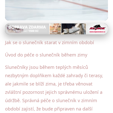
Deštníky a jejich praktické využití
Jak správně připravit slunečník na
Jak se o slunečník starat v zimním období
zimu: Údržba a skladování
Úvod do péče o slunečník během zimy
4. 8. 2025
· 4 min čtení · Autor: Pavel Tůma
Slunečníky jsou během teplých měsíců
nezbytným doplňkem každé zahrady či terasy,
ale jakmile se blíží zima, je třeba věnovat
zvláštní pozornost jejich správnému uložení a
údržbě. Správná péče o slunečník v zimním
období zajistí, že bude připraven na další