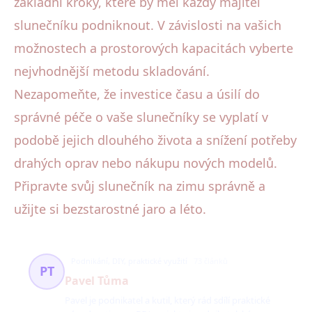
základní kroky, které by měl každý majitel
slunečníku podniknout. V závislosti na vašich
možnostech a prostorových kapacitách vyberte
nejvhodnější metodu skladování.
Nezapomeňte, že investice času a úsilí do
správné péče o vaše slunečníky se vyplatí v
podobě jejich dlouhého života a snížení potřeby
drahých oprav nebo nákupu nových modelů.
Připravte svůj slunečník na zimu správně a
užijte si bezstarostné jaro a léto.
Podnikání, DIY, praktické využití
73 článků
PT
Pavel Tůma
Pavel je podnikatel a kutil, který rád sdílí praktické