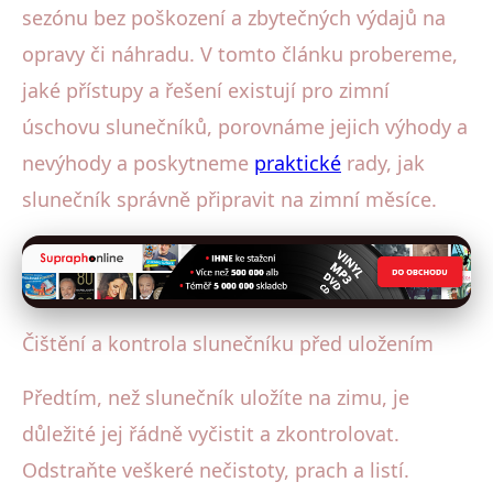
sezónu bez poškození a zbytečných výdajů na
opravy či náhradu. V tomto článku probereme,
jaké přístupy a řešení existují pro zimní
úschovu slunečníků, porovnáme jejich výhody a
nevýhody a poskytneme
praktické
rady, jak
slunečník správně připravit na zimní měsíce.
Čištění a kontrola slunečníku před uložením
Předtím, než slunečník uložíte na zimu, je
důležité jej řádně vyčistit a zkontrolovat.
Odstraňte veškeré nečistoty, prach a listí.