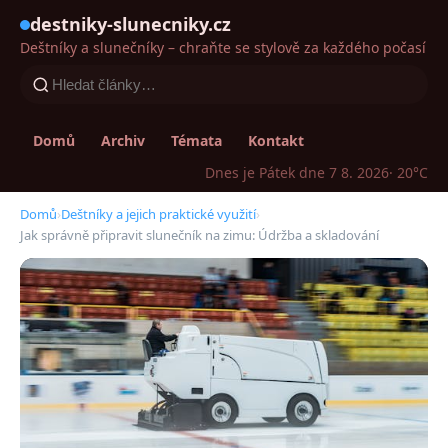
destniky-slunecniky.cz
Deštníky a slunečníky – chraňte se stylově za každého počasí
Domů
Archiv
Témata
Kontakt
Dnes je Pátek dne 7 8. 2026
· 20°C
Domů
›
Deštníky a jejich praktické využití
›
Jak správně připravit slunečník na zimu: Údržba a skladování