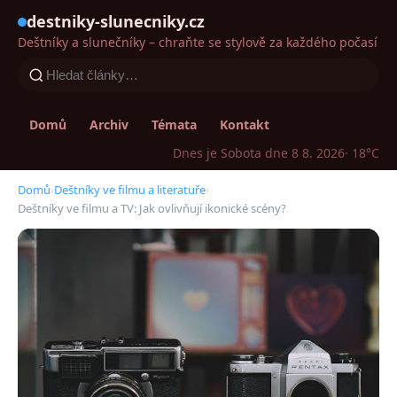
destniky-slunecniky.cz
Deštníky a slunečníky – chraňte se stylově za každého počasí
Domů
Archiv
Témata
Kontakt
Dnes je Sobota dne 8 8. 2026
· 18°C
Domů
›
Deštníky ve filmu a literatuře
›
Deštníky ve filmu a TV: Jak ovlivňují ikonické scény?