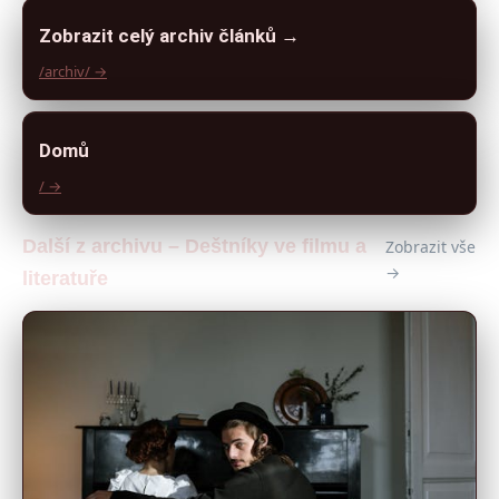
Zobrazit celý archiv článků →
/archiv/ →
Domů
/ →
Další z archivu – Deštníky ve filmu a
Zobrazit vše
→
literatuře