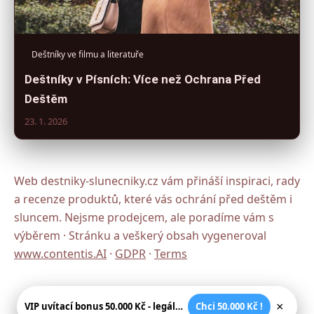
Deštníky ve filmu a literatuře
Deštníky v Písních: Více než Ochrana Před
Deštěm
23. 1. 2026
Web destniky-slunecniky.cz vám přináší inspiraci, rady
a recenze produktů, které vás ochrání před deštěm i
sluncem. Nejsme prodejcem, ale poradíme vám s
výběrem · Stránku a veškerý obsah vygeneroval
www.contentis.AI
·
GDPR
·
Terms
×
VIP uvítací bonus 50.000 Kč - legální české kasíno
Chci 50.000 Kč !