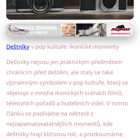
Deštníky ve filmu a literatuře
Deštníky ve filmu a TV: Jak
Deštníky
v pop kultuře: ikonické momenty
ovlivňují ikonické scény?
Deštníky nejsou jen praktickým předmětem
9. 10. 2025
· 3 min čtení · Autor: Lucie Hrubá
chránícím před deštěm, ale staly se také
významným symbolem v pop kultuře, který se
objevuje v mnoha ikonických scénách filmů,
televizních pořadů a hudebních videí. V tomto
článku se podíváme na některé z
nejzapamatovatelnějších momentů, kde
deštníky hrají klíčovou roli, a prozkoumáme,