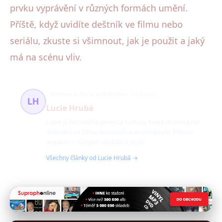
prvku vyprávění v různých formách umění.
Příště, když uvidíte deštník ve filmu nebo
seriálu, zkuste si všimnout, jak je použit a jaký
má na scénu vliv.
Historie, kultura, architektura
42 článků
LH
Lucie Hrubá
Lucie je historička umění a kultury, která zkoumá roli
deštníků ve filmu, literatuře a architektuře. Přináší
inspiraci z různých období a stylů.
Všechny články od Lucie Hrubá →