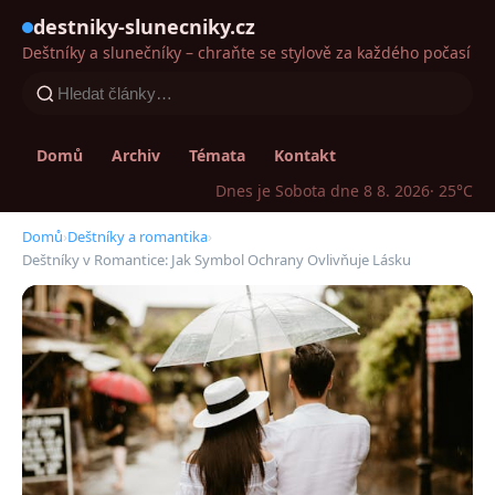
destniky-slunecniky.cz
Deštníky a slunečníky – chraňte se stylově za každého počasí
Domů
Archiv
Témata
Kontakt
Dnes je Sobota dne 8 8. 2026
· 25°C
Domů
›
Deštníky a romantika
›
Deštníky v Romantice: Jak Symbol Ochrany Ovlivňuje Lásku