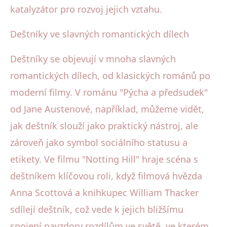
katalyzátor pro rozvoj jejich vztahu.
Deštníky ve slavných romantických dílech
Deštníky se objevují v mnoha slavných
romantických dílech, od klasických románů po
moderní filmy. V románu "Pýcha a předsudek"
od Jane Austenové, například, můžeme vidět,
jak deštník slouží jako praktický nástroj, ale
zároveň jako symbol sociálního statusu a
etikety. Ve filmu "Notting Hill" hraje scéna s
deštníkem klíčovou roli, když filmová hvězda
Anna Scottová a knihkupec William Thacker
sdílejí deštník, což vede k jejich bližšímu
spojení navzdory rozdílům ve světě, ve kterém