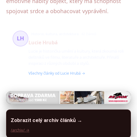
emotivně nabitý objekt, který má schopnost
spojovat srdce a obohacovat vyprávění.
Historie, kultura, architektura
42 článků
LH
Lucie Hrubá
Lucie je historička umění a kultury, která zkoumá roli
deštníků ve filmu, literatuře a architektuře. Přináší
inspiraci z různých období a stylů.
Všechny články od Lucie Hrubá →
Zobrazit celý archiv článků →
/archiv/ →