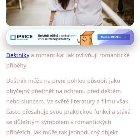
Deštníky a romantika
Deštníky v Romantice: Jak
Deštníky
a romantika: Jak ovlivňují romantické
Symbol Ochrany Ovlivňuje Lásku
příběhy
14. 2. 2026
· 5 min čtení · Autor: Lucie Hrubá
Deštník může na první pohled působit jako
obyčejný předmět na ochranu před deštěm
nebo sluncem. Ve světě literatury a filmu však
často přesahuje svou praktickou funkci a stává
se důležitým symbolem v romantických
příbězích. Jak může tak jednoduchý objekt