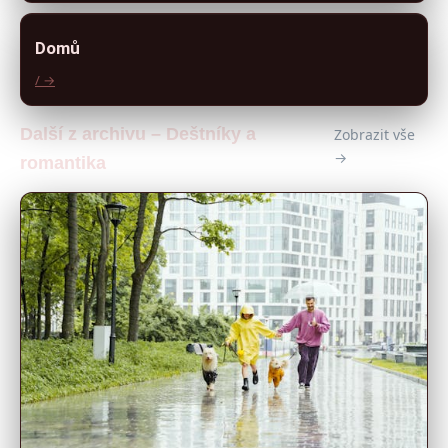
Domů
/ →
Další z archivu – Deštníky a
Zobrazit vše
→
romantika