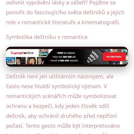
ovlivnit vyprávění lásky a vášeň? Pojďme se
ponořit do fascinujícího světa deštníků a jejich
role v romantické literatuře a kinematografii.
Symbolika deštníku v romantice
Deštník není jen utilitárním nástrojem, ale
často nese hlubší symbolický význam. V
romantických scénářích může symbolizovat
ochranu a bezpečí, kdy jeden člověk sdílí
deštník, aby ochránil druhého před nepřízní
počasí. Tento gesto může být interpretováno