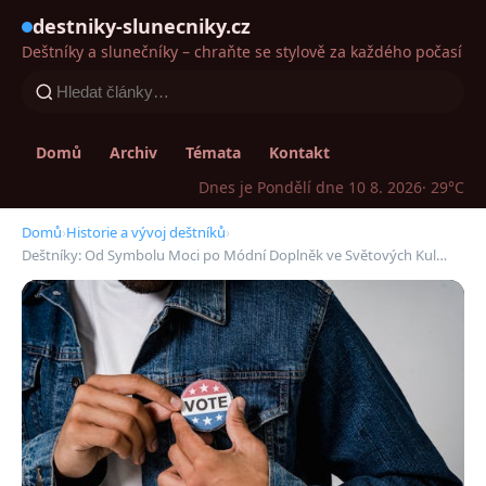
destniky-slunecniky.cz
Deštníky a slunečníky – chraňte se stylově za každého počasí
Domů
Archiv
Témata
Kontakt
Dnes je Pondělí dne 10 8. 2026
· 29°C
Domů
›
Historie a vývoj deštníků
›
Deštníky: Od Symbolu Moci po Módní Doplněk ve Světových Kul…