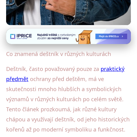
Historie a vývoj deštníků
Deštníky: Od Symbolu Moci po
Co znamená deštník v různých kulturách
Módní Doplněk ve Světových
Deštník, často považovaný pouze za
praktický
Kulturách
předmět
ochrany před deštěm, má ve
20. 7. 2025
· 4 min čtení · Autor: Lucie Hrubá
skutečnosti mnoho hlubších a symbolických
významů v různých kulturách po celém světě.
Tento článek prozkoumá, jak různé kultury
chápou a využívají deštník, od jeho historických
kořenů až po moderní symboliku a funkčnost.