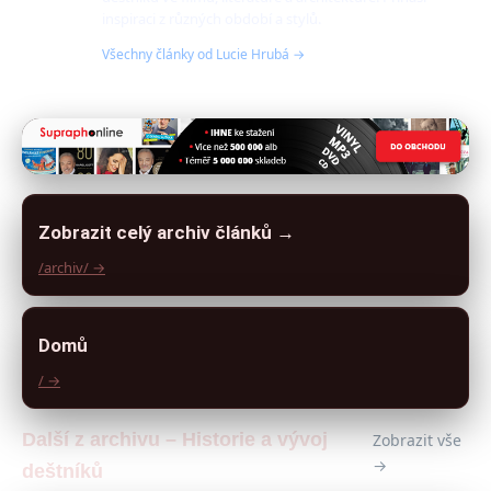
inspiraci z různých období a stylů.
Všechny články od Lucie Hrubá →
Zobrazit celý archiv článků →
/archiv/ →
Domů
/ →
Další z archivu – Historie a vývoj
Zobrazit vše
→
deštníků