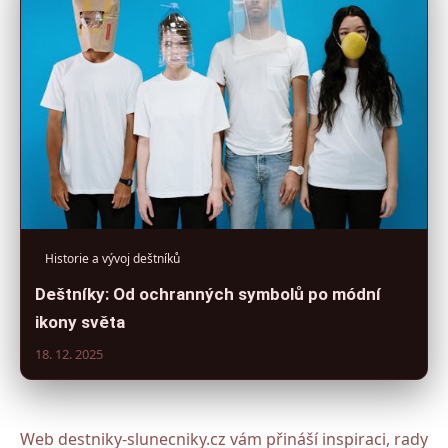
Historie a vývoj deštníků
Deštníky: Od ochranných symbolů po módní
ikony světa
18. 12. 2025
Web destniky-slunecniky.cz vám přináší inspiraci, rady