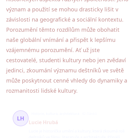
význam a použití se mohou drasticky lišit v
závislosti na geografické a sociální kontextu.
Porozumění těmto rozdílům může obohatit
naše globální vnímání a přispět k lepšímu
vzájemnému porozumění. Ať už jste
cestovatelé, studenti kultury nebo jen zvědaví
jedinci, zkoumání významu deštníků ve světě
může poskytnout cenné vhledy do dynamiky a
rozmanitosti lidské kultury.
Historie, kultura, architektura
42 článků
LH
Lucie Hrubá
Lucie je historička umění a kultury, která zkoumá roli
deštníků ve filmu, literatuře a architektuře. Přináší