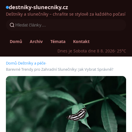
destniky-slunecniky.cz
Deštníky a slunečníky – chraňte se stylově za každého počasí
Domů
Archiv
Témata
Kontakt
Dnes je Sobota dne 8 8. 2026
· 25°C
Domů
›
Deštníky a péče
›
Barevné Trendy pro Zahradní Slunečníky: Jak Vybrat Správně?