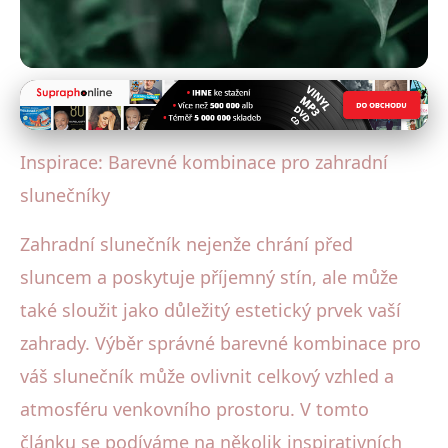
Deštníky a péče
Barevné Trendy pro Zahradní
Inspirace: Barevné kombinace pro zahradní
Slunečníky: Jak Vybrat Správně?
slunečníky
10. 6. 2025
· 4 min čtení · Autor: Klára Veselá
Zahradní slunečník nejenže chrání před
sluncem a poskytuje příjemný stín, ale může
také sloužit jako důležitý estetický prvek vaší
zahrady. Výběr správné barevné kombinace pro
váš slunečník může ovlivnit celkový vzhled a
atmosféru venkovního prostoru. V tomto
článku se podíváme na několik inspirativních