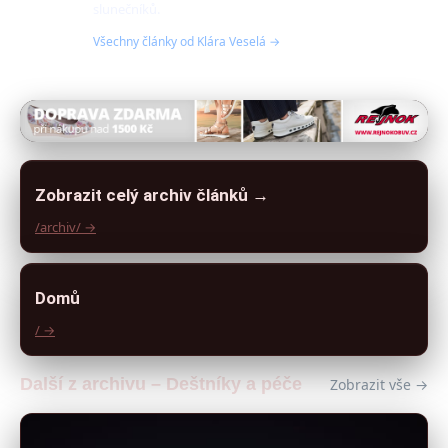
slunečníků.
Všechny články od Klára Veselá →
Zobrazit celý archiv článků →
/archiv/ →
Domů
/ →
Další z archivu – Deštníky a péče
Zobrazit vše →