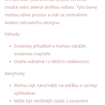
modrá nebo zelená skvělou volbou. Tyto barvy
mohou oživit prostor a stát se centrálním
bodem zahradního designu.
Výhody:
Esteticky přitažlivé a mohou odrážet
osobnost majitele.
Dobře viditelné i z větších vzdáleností.
Nevýhody:
Mohou být náročnější na údržbu a rychleji
vybledávat.
Může být obtížnější sladit s ostatními