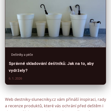
Deštníky a péče
Správné skladování deštníků: Jak na to, aby
vydržely?
6. 1. 2026
Web destniky-slunecniky.cz vám přináší inspiraci, rady
a recenze produktů, které vás ochrání před deštěm i