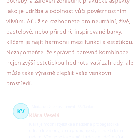
potřeby, a zároveň zohlednit praktické aspekty
jako je údržba a odolnost vůči povětrnostním
vlivům. Ať už se rozhodnete pro neutrální, živé,
pastelové, nebo přírodně inspirované barvy,
klíčem je najít harmonii mezi funkcí a estetikou.
Nezapomeňte, že správná barevná kombinace
nejen zvýší estetickou hodnotu vaší zahrady, ale
může také výrazně zlepšit vaše venkovní
prostředí.
Móda, udržitelnost, umění
68 článků
KV
Klára Veselá
Klára je módní stylistka a nadšená propagátorka
udržitelné módy, která propojuje styl s praktickými
radami. Věnuje se také umění a designu deštníků a