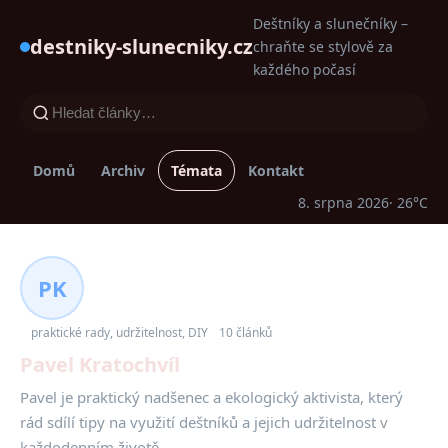
Deštníky a slunečníky –
destniky-slunecniky.cz
chraňte se stylově za
každého počasí
Domů
Archiv
Témata
Kontakt
8. srpna 2026
· 26°C
PK
praktické rady, udržitelnost, DIY
10 článků
Pavel Kratochvíl
Pavel je praktický nadšenec a ekologický aktivista, který
rád sdílí tipy na využití deštníků a jejich udržitelnost v
každodenním životě.