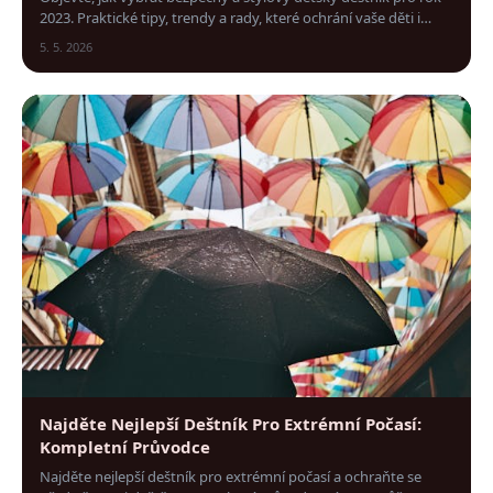
2023. Praktické tipy, trendy a rady, které ochrání vaše děti i
zpříjemní deštivé dny.
5. 5. 2026
Najděte Nejlepší Deštník Pro Extrémní Počasí:
Kompletní Průvodce
Najděte nejlepší deštník pro extrémní počasí a ochraňte se