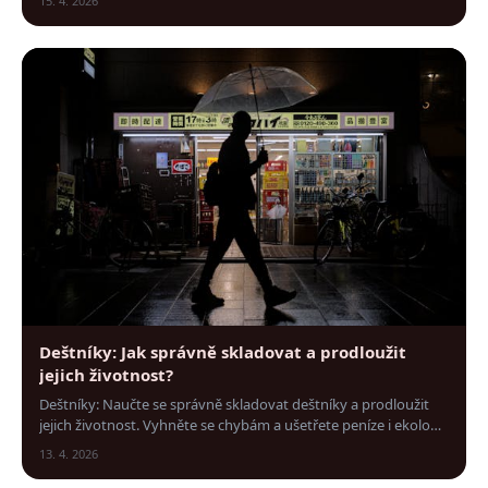
15. 4. 2026
Deštníky: Jak správně skladovat a prodloužit
jejich životnost?
Deštníky: Naučte se správně skladovat deštníky a prodloužit
jejich životnost. Vyhněte se chybám a ušetřete peníze i ekologii.
Klikněte pro tipy!
13. 4. 2026