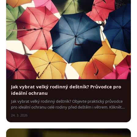
Jak vybrat velký rodinný deštník? Průvodce pro
ideální ochranu
Jak vybrat velký rodinný deštník? Objevte praktický průvodce
pro ideální ochranu celé rodiny před deštěm i větrem. Klikněte
a vyberte ten pravý!
24. 3. 2026