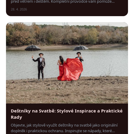
před větrem i deštěm. Kompletní průvodce vám pomůže
vybrat ten pravý model snadno a rychle.
28. 4. 2026
Deštníky na Svatbě: Stylové Inspirace a Praktické
Rady
Objevte, jak stylově využít deštníky na svatbě jako originální
doplněk i praktickou ochranu. Inspirujte se nápady, které