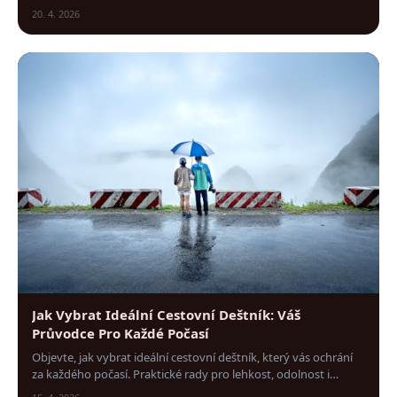
zpestří váš velký den.
20. 4. 2026
Jak Vybrat Ideální Cestovní Deštník: Váš
Průvodce Pro Každé Počasí
Objevte, jak vybrat ideální cestovní deštník, který vás ochrání
za každého počasí. Praktické rady pro lehkost, odolnost i
skladnost na cesty.